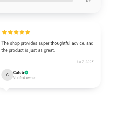
0%
The shop provides super thoughtful advice, and
the product is just as great.
Jun 7, 2025
Caleb
C
Verified owner