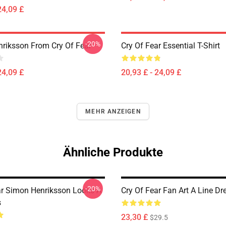
24,09 £
-20%
riksson From Cry Of Fear
Cry Of Fear Essential T-Shirt
24,09 £
20,93 £ - 24,09 £
MEHR ANZEIGEN
Ähnliche Produkte
-20%
ar Simon Henriksson Looks A
Cry Of Fear Fan Art A Line Dr
s
23,30 £
$29.5