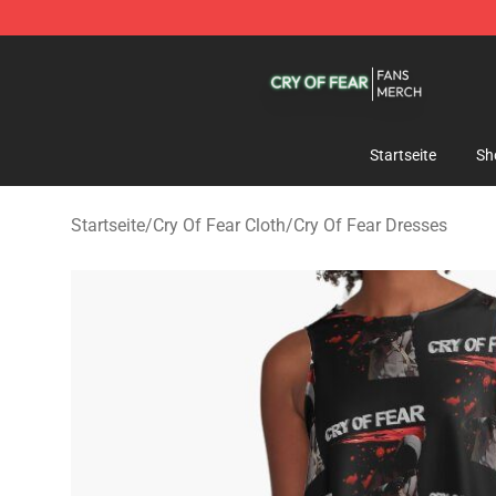
Cry Of Fear Shop - Official Cry Of Fear Merchandise St
Startseite
Sh
Startseite
/
Cry Of Fear Cloth
/
Cry Of Fear Dresses