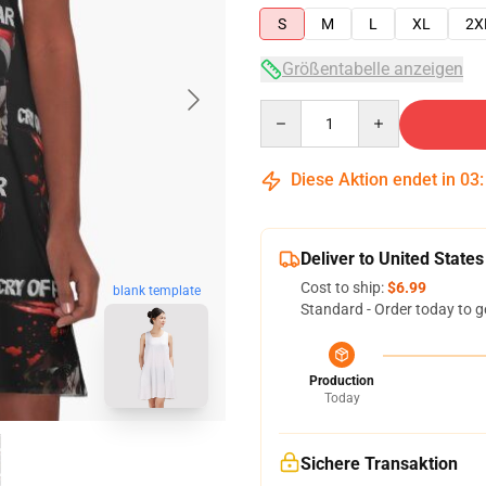
S
M
L
XL
2X
Größentabelle anzeigen
Quantity
Diese Aktion endet in
03
Deliver to United States
Cost to ship:
$6.99
blank template
Standard - Order today to g
Production
Today
Sichere Transaktion