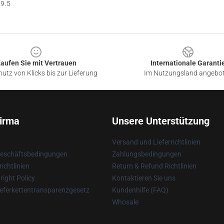
9.5
aufen Sie mit Vertrauen
Internationale Garanti
utz von Klicks bis zur Lieferung
Im Nutzungsland angebo
irma
Unsere Unterstützung
Versand und Lieferrichtlinien
Geschäftsbedingungen
Zahlungsbedingungen
ichtlinien
Return & Refund Richtlinien
ight Policy
Kontaktieren Sie uns
eferkettentransparenzgesetz
Kundenhilfe (FAQ)
Whosale