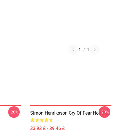
1
/
1
-20%
-20%
Simon Henriksson Cry Of Fear Hoodie
33,93 £ - 39,46 £