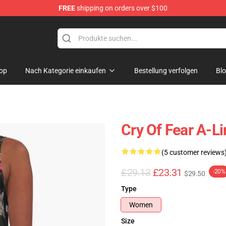
FREE
shipping on orders over $100
ore
op
Nach Kategorie einkaufen
Bestellung verfolgen
Bl
Cry Of Fear A-L
(5 customer reviews
£29.13
£23.31
-20%
$29.50
Type
Women
Size