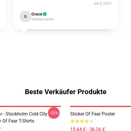
Jun 5, 2025
Grace
G
Verified owner
Beste Verkäufer Produkte
-20%
r - Stockholm Cold City
Sticker Of Fear Poster
y Of Fear T-Shirts
15,64 £ - 36,26 £