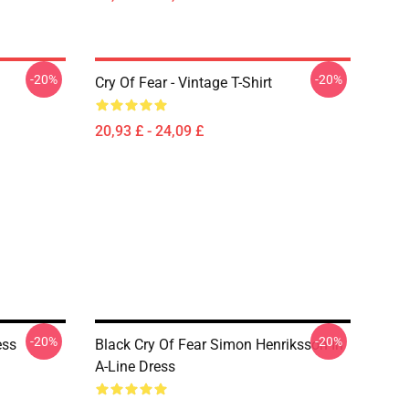
-20%
-20%
Cry Of Fear - Vintage T-Shirt
20,93 £ - 24,09 £
-20%
-20%
ess
Black Cry Of Fear Simon Henriksson In
A-Line Dress