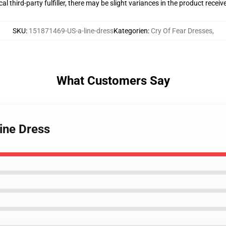
al third-party fulfiller, there may be slight variances in the product receiv
SKU
:
151871469-US-a-line-dress
Kategorien
:
Cry Of Fear Dresses
,
What Customers Say
Line Dress