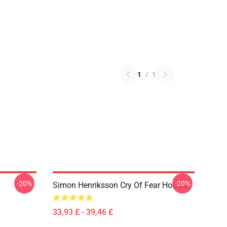
1
/
1
-20%
-20%
Simon Henriksson Cry Of Fear Hoodie
33,93 £ - 39,46 £