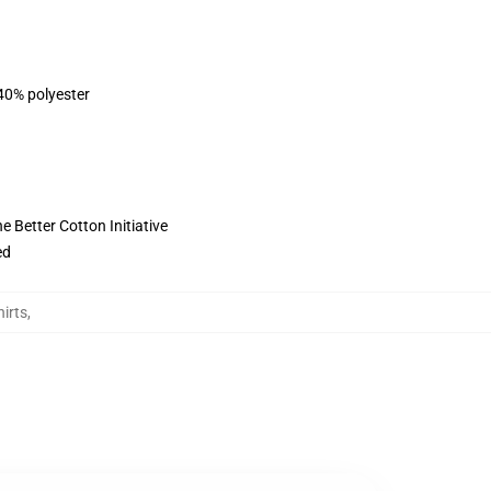
 40% polyester
 Better Cotton Initiative
ed
irts
,