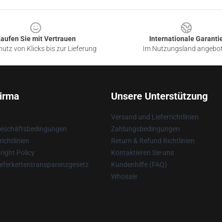
aufen Sie mit Vertrauen
Internationale Garanti
utz von Klicks bis zur Lieferung
Im Nutzungsland angebo
irma
Unsere Unterstützung
Versand und Lieferrichtlinien
Geschäftsbedingungen
Zahlungsbedingungen
ichtlinien
Return & Refund Richtlinien
ight Policy
Kontaktieren Sie uns
eferkettentransparenzgesetz
Kundenhilfe (FAQ)
Whosale