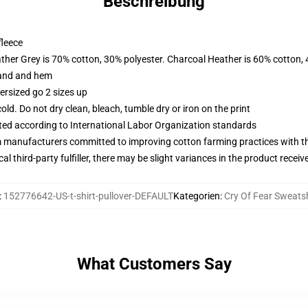
Beschreibung
fleece
ather Grey is 70% cotton, 30% polyester. Charcoal Heather is 60% cotton,
band and hem
ersized go 2 sizes up
d. Do not dry clean, bleach, tumble dry or iron on the print
uated according to International Labor Organization standards
m manufacturers committed to improving cotton farming practices with the
al third-party fulfiller, there may be slight variances in the product receiv
:
152776642-US-t-shirt-pullover-DEFAULT
Kategorien
:
Cry Of Fear Sweatsh
What Customers Say