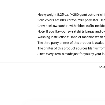
Heavyweight 8.25 oz. (~280 gsm) cotton-rich 
Solid colors are 80% cotton, 20% polyester. He
Crew neck sweatshirt with ribbed cuffs, neck
Note: If you like your sweatshirts baggy and ov
Washing instructions: Hand or machine wash col
The third party printer of this product is eval
The printer of this product sources blanks fro
Since every item is made just for you by your loc
SKU