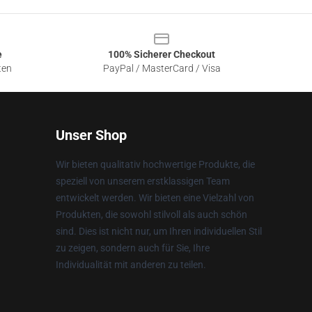
e
100% Sicherer Checkout
ten
PayPal / MasterCard / Visa
Unser Shop
Wir bieten qualitativ hochwertige Produkte, die
speziell von unserem erstklassigen Team
entwickelt werden. Wir bieten eine Vielzahl von
Produkten, die sowohl stilvoll als auch schön
sind. Dies ist nicht nur, um Ihren individuellen Stil
zu zeigen, sondern auch für Sie, Ihre
Individualität mit anderen zu teilen.