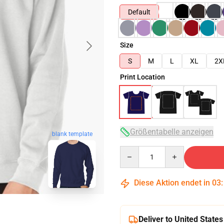
Default
Size
S
M
L
XL
2X
Print Location
Größentabelle anzeigen
blank template
Quantity
Diese Aktion endet in
03
Deliver to United States