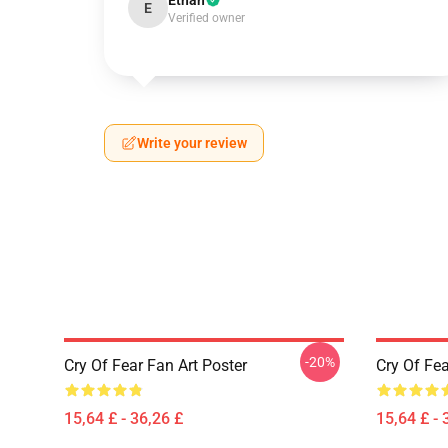
Ethan
E
Verified owner
Write your review
-20%
Cry Of Fear Fan Art Poster
Cry Of Fea
15,64 £ - 36,26 £
15,64 £ - 