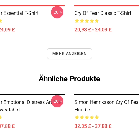
-20%
r Essential T-Shirt
Cry Of Fear Classic T-Shirt
24,09 £
20,93 £ - 24,09 £
MEHR ANZEIGEN
Ähnliche Produkte
-20%
r Emotional Distress Art Tee
Simon Henriksson Cry Of Fear
weatshirt
Hoodie
37,88 £
32,35 £ - 37,88 £