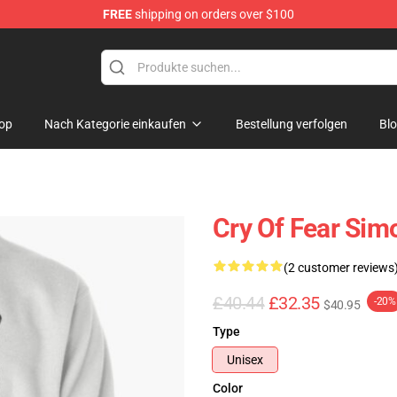
FREE
shipping on orders over $100
ore
op
Nach Kategorie einkaufen
Bestellung verfolgen
Bl
Cry Of Fear Sim
(2 customer reviews
£40.44
£32.35
-20%
$40.95
Type
Unisex
Color