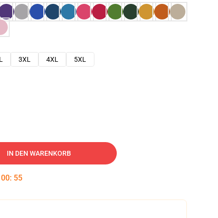
L
3XL
4XL
5XL
IN DEN WARENKORB
:
00
:
54