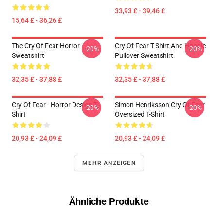
33,93 £ - 39,46 £
15,64 £ - 36,26 £
The Cry Of Fear Horror
Cry Of Fear T-Shirt And Hoodie
-20%
-20%
Sweatshirt
Pullover Sweatshirt
32,35 £ - 37,88 £
32,35 £ - 37,88 £
Cry Of Fear - Horror Design T-
Simon Henriksson Cry Of Fear
-20%
-20%
Shirt
Oversized T-Shirt
20,93 £ - 24,09 £
20,93 £ - 24,09 £
MEHR ANZEIGEN
Ähnliche Produkte