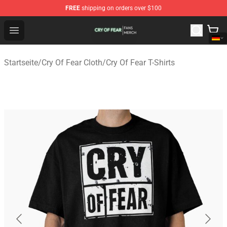
FREE
shipping on orders over $100
Cry Of Fear Shop - Official Cry Of Fear Merchandise Store
Open menu
Startseite
/
Cry Of Fear Cloth
/
Cry Of Fear T-Shirts