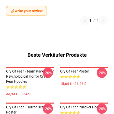
Write your review
1
/
1
Beste Verkäufer Produkte
Cry Of Fear - Team Psykskallar
Cry Of Fear Poster
-20%
-20%
Psychological Horror Cry Of
Fear Hoodies
15,64 £ - 36,26 £
33,93 £ - 39,46 £
Cry Of Fear - Horror Design
Cry Of Fear Pullover Hoodie
-20%
-20%
Poster