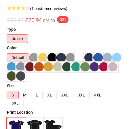
(1 customer reviews)
£26.17
£20.94
-20%
$26.50
Type
Unisex
Color
Default
Size
S
M
L
XL
2XL
3XL
4XL
5XL
Print Location