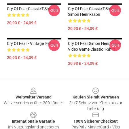
Cry Of Fear Classic T-Shirt
Cry Of Fear Classic T-Shirt
-20%
-20%
Simon Henriksson
20,93 £ - 24,09 £
20,93 £ - 24,09 £
Cry Of Fear - Vintage T-Shirt
Cry Of Fear Simon Henriksson
-20%
-20%
Video Game Classic T-Shirt
20,93 £ - 24,09 £
20,93 £ - 24,09 £
Footer
Weltweiter Versand
Kaufen Sie mit Vertrauen
Wir versenden in über 200 Länder
24/7 Schutz von Klicks bis zur
Lieferung
Internationale Garantie
100% Sicherer Checkout
Im Nutzungsland angeboten
PayPal / MasterCard / Visa