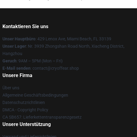
Kontaktieren Sie uns
Unser Hauptbüro
: 429 Lenox Ave, Miami Beach, FL 33139
Unser Lager
: Nr. 3939 Zhongshan Road North, Xiacheng District,
Hangzhou
Geruch
: 9AM – 5PM (Mon – Fri)
E-Mail senden
: contact@cryoffear.shop
Unsere Firma
Über uns
Allgemeine Geschäftsbedingungen
Datenschutzrichtlinien
DMCA - Copyright Policy
CA SB657: Lieferkettentransparenzgesetz
Unsere Unterstützung
Versand und Lieferrichtlinien