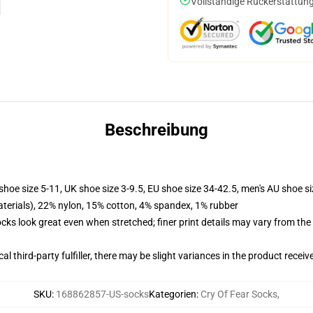
Vollständige Rückerstattung
Beschreibung
shoe size 5-11, UK shoe size 3-9.5, EU shoe size 34-42.5, men's AU shoe s
terials), 22% nylon, 15% cotton, 4% spandex, 1% rubber
socks look great even when stretched; finer print details may vary from th
al third-party fulfiller, there may be slight variances in the product receiv
SKU
:
168862857-US-socks
Kategorien
:
Cry Of Fear Socks
,