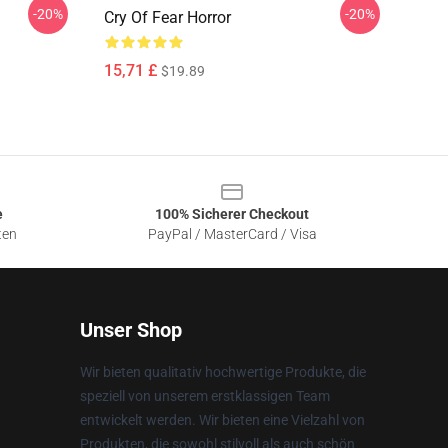
-20%
-20%
Cry Of Fear Horror
15,71 £
$19.89
e
100% Sicherer Checkout
ten
PayPal / MasterCard / Visa
Unser Shop
Wir bieten qualitativ hochwertige Produkte, die
speziell von unserem erstklassigen Team
entwickelt werden. Wir bieten eine Vielzahl von
Produkten, die sowohl stilvoll als auch schön