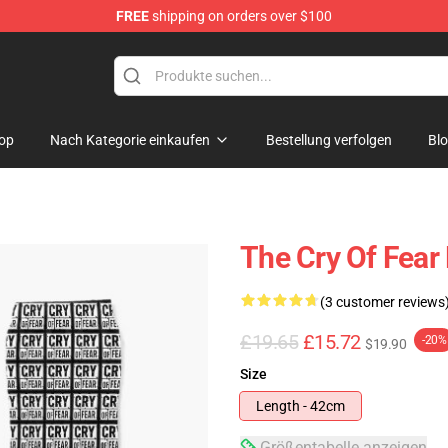
FREE
shipping on orders over $100
ore
op
Nach Kategorie einkaufen
Bestellung verfolgen
Bl
The Cry Of Fear
(3 customer reviews
£19.65
£15.72
-20%
$19.90
Size
Length - 42cm
Größentabelle anzeigen