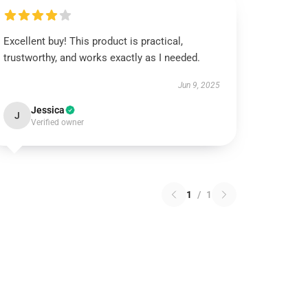
Excellent buy! This product is practical,
trustworthy, and works exactly as I needed.
Jun 9, 2025
Jessica
J
Verified owner
1
/
1