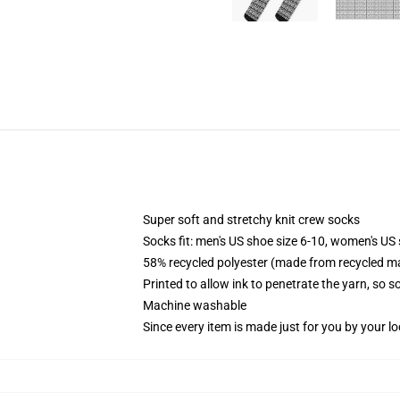
Super soft and stretchy knit crew socks
Socks fit: men's US shoe size 6-10, women's US 
58% recycled polyester (made from recycled ma
Printed to allow ink to penetrate the yarn, so 
Machine washable
Since every item is made just for you by your loc