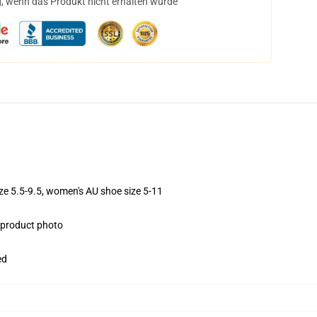
, wenn das Produkt nicht erhalten wurde
ize 5.5-9.5, women's AU shoe size 5-11
e product photo
ed