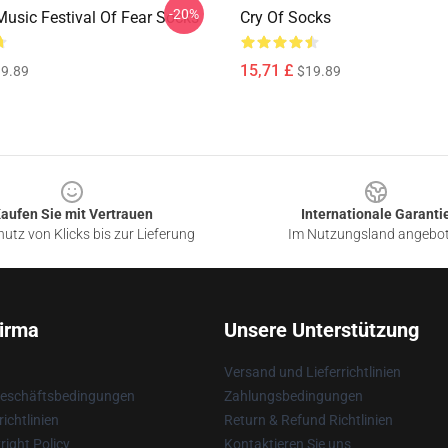
-20%
usic Festival Of Fear Socks
Cry Of Socks
15,71 £
9.89
$19.89
aufen Sie mit Vertrauen
Internationale Garanti
utz von Klicks bis zur Lieferung
Im Nutzungsland angebo
irma
Unsere Unterstützung
Versand und Lieferrichtlinien
Geschäftsbedingungen
Zahlungsbedingungen
ichtlinien
Return & Refund Richtlinien
ight Policy
Kontaktieren Sie uns