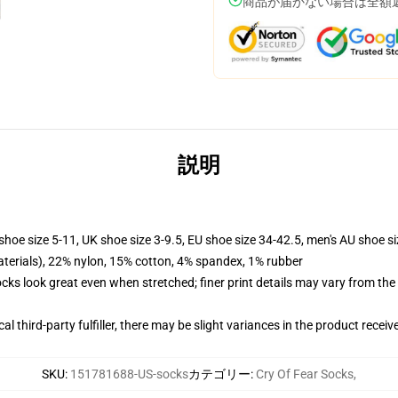
商品が届かない場合は全額
説明
shoe size 5-11, UK shoe size 3-9.5, EU shoe size 34-42.5, men's AU shoe s
terials), 22% nylon, 15% cotton, 4% spandex, 1% rubber
socks look great even when stretched; finer print details may vary from th
al third-party fulfiller, there may be slight variances in the product receiv
SKU
:
151781688-US-socks
カテゴリー
:
Cry Of Fear Socks
,