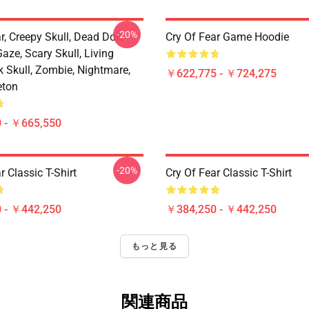
-20%
r, Creepy Skull, Dead Doll,
Cry Of Fear Game Hoodie
aze, Scary Skull, Living
k Skull, Zombie, Nightmare,
￥622,775 - ￥724,275
eton
 - ￥665,550
-20%
r Classic T-Shirt
Cry Of Fear Classic T-Shirt
 - ￥442,250
￥384,250 - ￥442,250
もっと見る
関連商品