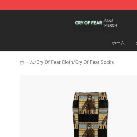
Cry Of Fear Shop - Official Cry Of Fear Merchandise St
ホーム
ホーム
/
Cry Of Fear Cloth
/
Cry Of Fear Socks