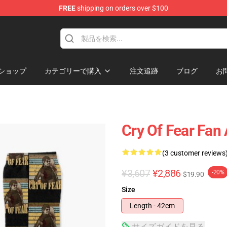
FREE
shipping on orders over $100
ore
ショップ
カテゴリーで購入
注文追跡
ブログ
お
Cry Of Fear Fan 
(3 customer reviews
¥3,607
¥2,886
-20%
$19.90
Size
Length - 42cm
サイズガイドを見る