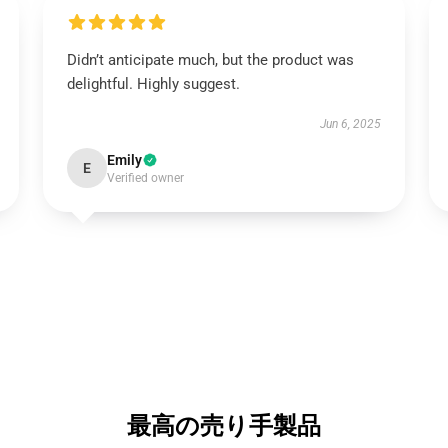
Didn’t anticipate much, but the product was
delightful. Highly suggest.
Jun 6, 2025
Emily
E
Verified owner
最高の売り手製品