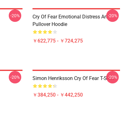
-20%
-20%
Cry Of Fear Emotional Distress Art
Pullover Hoodie
￥622,775 - ￥724,275
-20%
-20%
Simon Henriksson Cry Of Fear T-Shirt
￥384,250 - ￥442,250