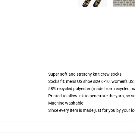
Super soft and stretchy knit crew socks
Socks fit: men's US shoe size 6-10, women's US 
58% recycled polyester (made from recycled ma
Printed to allow ink to penetrate the yarn, so 
Machine washable
Since every item is made just for you by your loc