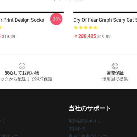
-20%
r Print Design Socks
Cry Of Fear Graph Scary Cat 
5
￥288,405
$19.89
$19.89
安心してお買い物
国際保証
ックから配送まで24/7保護
使用国で提供
当社のサポート
いて
配送&配送ポリシー
支払条件
ーポリシー
返品・返金ポリシー