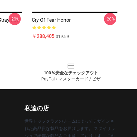
-20%
-20%
Stray Pet
Cry Of Fear Horror
￥288,405
$19.89
100％安全なチェックアウト
PayPal / マスターカード / ビザ
私達の店
世界トップクラスのチームによってデザインさ
れた高品質な製品をお届けします。 スタイリッ
シュで綺麗な商品をご用意しております。 これ