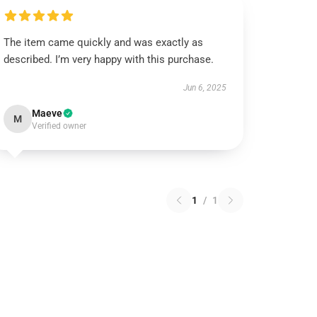
The item came quickly and was exactly as
described. I’m very happy with this purchase.
Jun 6, 2025
Maeve
M
Verified owner
1
/
1