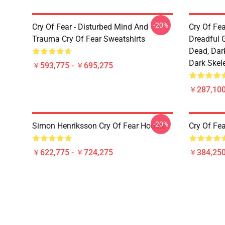
-20%
Cry Of Fear - Disturbed Mind And
Cry Of Fea
Trauma Cry Of Fear Sweatshirts
Dreadful G
Dead, Dar
Dark Skel
￥593,775 - ￥695,275
￥287,100
-20%
Simon Henriksson Cry Of Fear Hoodie
Cry Of Fea
￥622,775 - ￥724,275
￥384,250