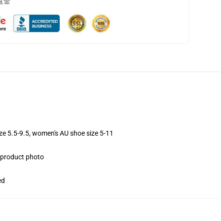
返金
ize 5.5-9.5, women's AU shoe size 5-11
e product photo
ed