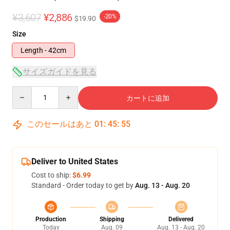
¥3,607
¥2,886
-20%
$19.90
Size
Length - 42cm
サイズガイドを見る
Quantity
カートに追加
このセールはあと
01
:
45
:
54
Deliver to United States
Cost to ship:
$6.99
Standard - Order today to get by
Aug. 13 - Aug. 20
Production
Shipping
Delivered
Today
Aug. 09
Aug. 13 - Aug. 20