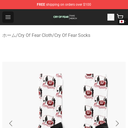
FREE
shipping on orders over $100
Cry Of Fear Shop - Official Cry Of Fear Merchandise Store
Open menu
ホーム
/
Cry Of Fear Cloth
/
Cry Of Fear Socks