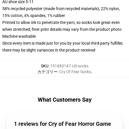
AU shoe size 5-11
58% recycled polyester (made from recycled materials), 22% nylon,
15% cotton, 4% spandex, 1% rubber
Printed to allow ink to penetrate the yarn, so socks look great even
when stretched; finer print details may vary from the product photo
Machine washable
Since every item is made just for you by your local third-party fulfiller,
there may be slight variances in the product received
SKU
:
151883147-US-socks
カテゴリー
:
Cry Of Fear Socks
,
What Customers Say
1 reviews for Cry of Fear Horror Game