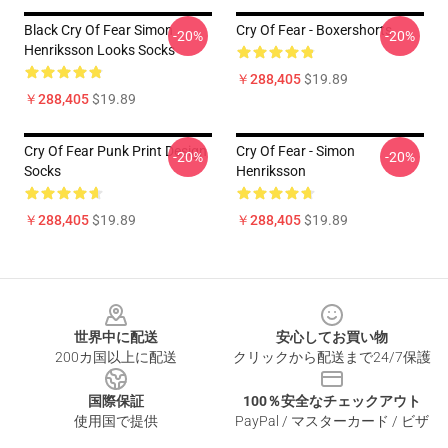
Black Cry Of Fear Simon
Cry Of Fear - Boxershorts
-20%
-20%
Henriksson Looks Socks
￥288,405
$19.89
￥288,405
$19.89
Cry Of Fear Punk Print Design
Cry Of Fear - Simon
-20%
-20%
Socks
Henriksson
￥288,405
$19.89
￥288,405
$19.89
Footer
世界中に配送
安心してお買い物
200カ国以上に配送
クリックから配送まで24/7保護
国際保証
100％安全なチェックアウト
使用国で提供
PayPal / マスターカード / ビザ