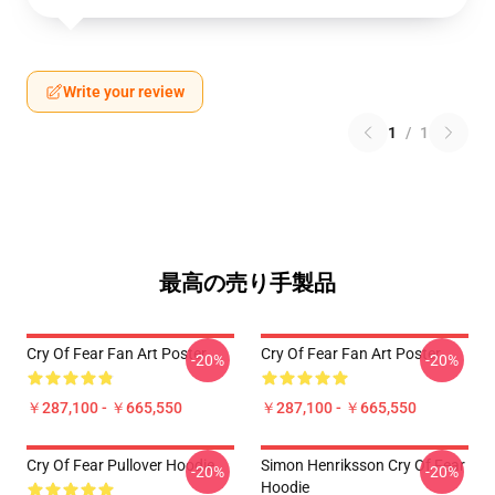
Write your review
1
/
1
最高の売り手製品
Cry Of Fear Fan Art Poster
Cry Of Fear Fan Art Poster
-20%
-20%
￥287,100 - ￥665,550
￥287,100 - ￥665,550
Cry Of Fear Pullover Hoodie
Simon Henriksson Cry Of Fear
-20%
-20%
Hoodie