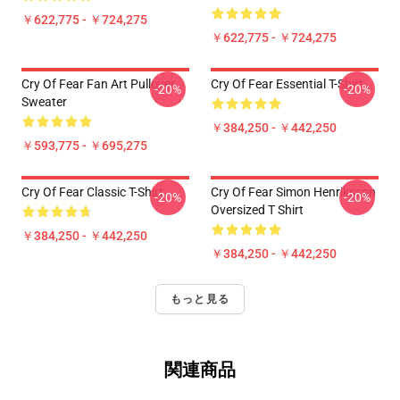
￥622,775 - ￥724,275
￥622,775 - ￥724,275
Cry Of Fear Fan Art Pullover
Cry Of Fear Essential T-Shirt
-20%
-20%
Sweater
￥384,250 - ￥442,250
￥593,775 - ￥695,275
Cry Of Fear Classic T-Shirt
Cry Of Fear Simon Henriksson
-20%
-20%
Oversized T Shirt
￥384,250 - ￥442,250
￥384,250 - ￥442,250
もっと見る
関連商品