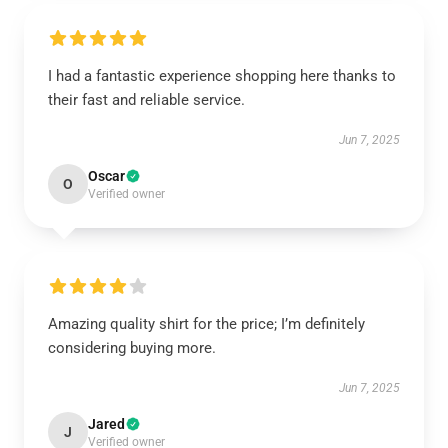
I had a fantastic experience shopping here thanks to
their fast and reliable service.
Jun 7, 2025
Oscar
O
Verified owner
Amazing quality shirt for the price; I’m definitely
considering buying more.
Jun 7, 2025
Jared
J
Verified owner