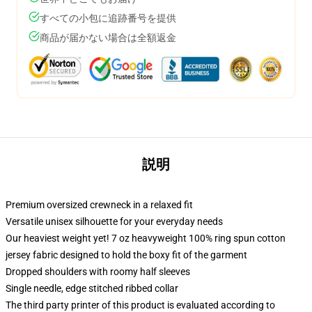
すべての小包に追跡番号を提供
商品が届かない場合は全額返金
説明
Premium oversized crewneck in a relaxed fit
Versatile unisex silhouette for your everyday needs
Our heaviest weight yet! 7 oz heavyweight 100% ring spun cotton
jersey fabric designed to hold the boxy fit of the garment
Dropped shoulders with roomy half sleeves
Single needle, edge stitched ribbed collar
The third party printer of this product is evaluated according to