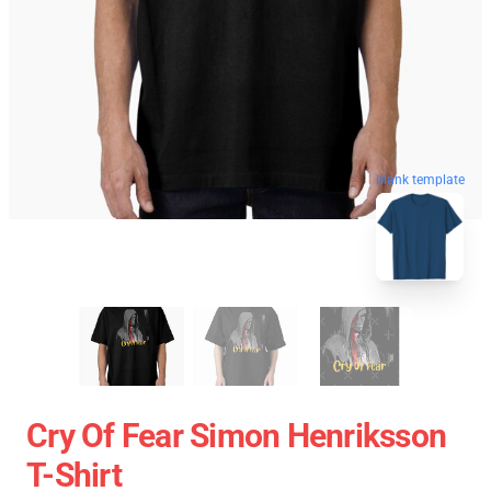
blank template
Cry Of Fear Simon Henriksson
T-Shirt