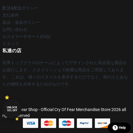
配送&配送ポリシー
支払条件
返品・返金ポリシー
お問い合わせ
カスタマーサポート(FAQ)
スタッフ
私達の店
世界トップクラスのチームによってデザインされた高品質な製品を
お届けします。 スタイリッシュで綺麗な商品をご用意しておりま
す。 これは、個々のスタイルを表示するだけでなく、他の人とあな
たの個性を共有するためのものです。
UNLOCK
© Cry Of Fear Shop - Official Cry Of Fear Merchandise Store 2026 all
10% OFF
rights reserved
Help