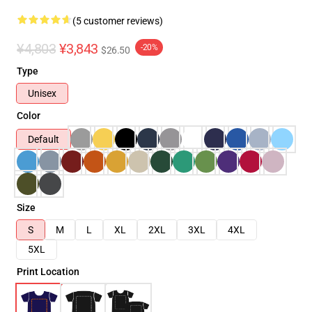
(5 customer reviews)
¥4,803
¥3,843
-20%
$26.50
Type
Unisex
Color
Default
Size
S
M
L
XL
2XL
3XL
4XL
5XL
Print Location