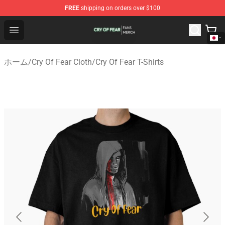
FREE
shipping on orders over $100
Cry Of Fear Shop - Official Cry Of Fear Merchandise Store
Open menu
ホーム
/
Cry Of Fear Cloth
/
Cry Of Fear T-Shirts