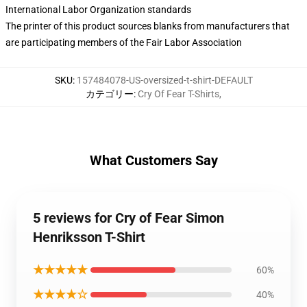
International Labor Organization standards
The printer of this product sources blanks from manufacturers that
are participating members of the Fair Labor Association
SKU
:
157484078-US-oversized-t-shirt-DEFAULT
カテゴリー
:
Cry Of Fear T-Shirts
,
What Customers Say
5 reviews for Cry of Fear Simon
Henriksson T-Shirt
★★★★★
60%
★★★★☆
40%