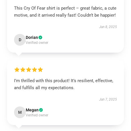
This Cry Of Fear shirt is perfect – great fabric, a cute
motive, and it arrived really fast! Couldn’t be happier!
Jun 8, 2025
Dorian
D
Verified owner
I’m thrilled with this product! It’s resilient, effective,
and fulfills all my expectations.
Jun 7, 2025
Megan
M
Verified owner