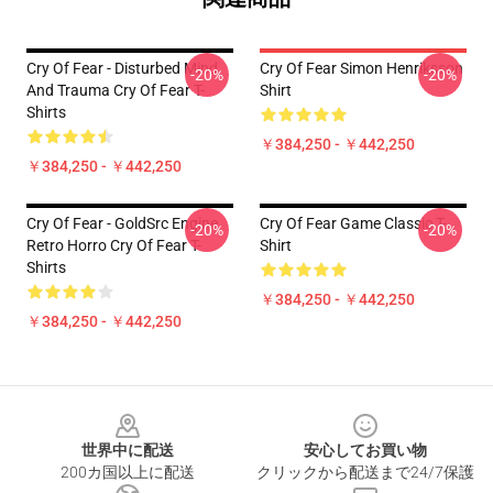
Cry Of Fear - Disturbed Mind
Cry Of Fear Simon Henriksson
-20%
-20%
And Trauma Cry Of Fear T-
Shirt
Shirts
￥384,250 - ￥442,250
￥384,250 - ￥442,250
Cry Of Fear - GoldSrc Engine
Cry Of Fear Game Classic T-
-20%
-20%
Retro Horro Cry Of Fear T-
Shirt
Shirts
￥384,250 - ￥442,250
￥384,250 - ￥442,250
Footer
世界中に配送
安心してお買い物
200カ国以上に配送
クリックから配送まで24/7保護