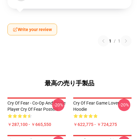
Write your review
1
/
1
最高の売り手製品
Cry Of Fear - Co-Op And Single
Cry Of Fear Game Lover
-20%
-20%
Player Cry Of Fear Posters
Hoodie
￥287,100 - ￥665,550
￥622,775 - ￥724,275