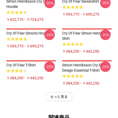
Simon Henriksson Cry Of Fear
Cry Of Fear Sweatshirt
-20%
-20%
Hoodie
￥593,775 - ￥695,275
￥622,775 - ￥724,275
Cry Of Fear Simon's Hoodie
Cry Of Fear Simon Henriksson
-20%
-20%
Shirt
￥593,775 - ￥695,275
￥384,250 - ￥442,250
Cry Of Fear T-Shirt
Simon Henriksson Cry Fear
-20%
-20%
Design Essential T-Shirt
￥384,250 - ￥442,250
￥384,250 - ￥442,250
もっと見る
関連商品