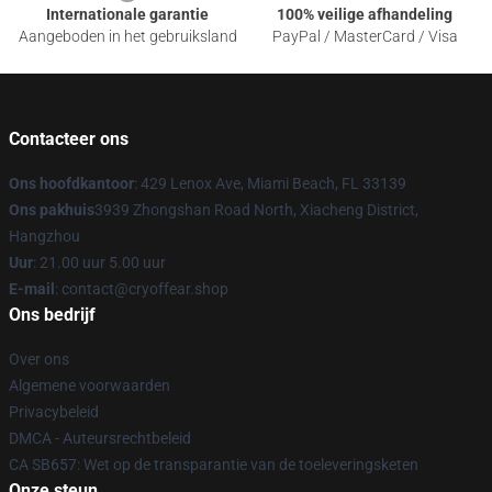
Internationale garantie
100% veilige afhandeling
Aangeboden in het gebruiksland
PayPal / MasterCard / Visa
Contacteer ons
Ons hoofdkantoor
: 429 Lenox Ave, Miami Beach, FL 33139
Ons pakhuis
3939 Zhongshan Road North, Xiacheng District,
Hangzhou
Uur
: 21.00 uur 5.00 uur
E-mail
: contact@cryoffear.shop
Ons bedrijf
Over ons
Algemene voorwaarden
Privacybeleid
DMCA - Auteursrechtbeleid
CA SB657: Wet op de transparantie van de toeleveringsketen
Onze steun