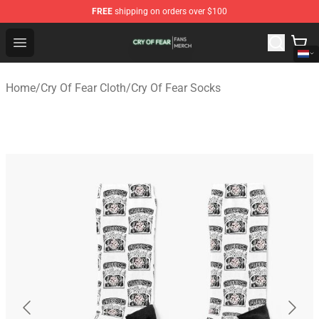
FREE
shipping on orders over $100
Cry Of Fear Shop - Official Cry Of Fear Merchandise Store
Open menu
Home
/
Cry Of Fear Cloth
/
Cry Of Fear Socks