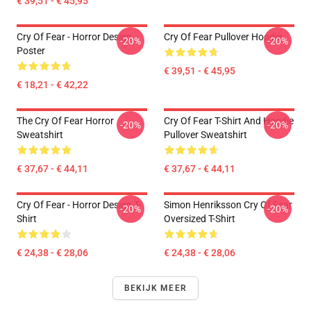
€ 39,51 - € 45,95
Cry Of Fear - Horror Design
Cry Of Fear Pullover Hoodie
-20%
-20%
Poster
€ 39,51 - € 45,95
€ 18,21 - € 42,22
The Cry Of Fear Horror
Cry Of Fear T-Shirt And Hoodie
-20%
-20%
Sweatshirt
Pullover Sweatshirt
€ 37,67 - € 44,11
€ 37,67 - € 44,11
Cry Of Fear - Horror Design T-
Simon Henriksson Cry Of Fear
-20%
-20%
Shirt
Oversized T-Shirt
€ 24,38 - € 28,06
€ 24,38 - € 28,06
BEKIJK MEER