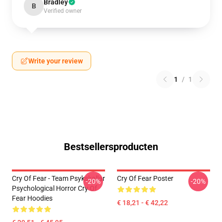
Bradley
B
Verified owner
Write your review
1
/
1
Bestsellersproducten
Cry Of Fear - Team Psykskallar
Cry Of Fear Poster
-20%
-20%
Psychological Horror Cry Of
Fear Hoodies
€ 18,21 - € 42,22