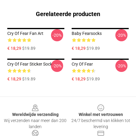
Gerelateerde producten
Cry Of Fear Fan Art
Baby Fearsocks
-20%
-20%
€ 18,29
$19.89
€ 18,29
$19.89
Cry Of Fear Sticker Sock
Cry Of Fear
-20%
-20%
€ 18,29
$19.89
€ 18,29
$19.89
Footer
Wereldwijde verzending
Winkel met vertrouwen
Wij verzenden naar meer dan 200
24/7 beschermd van klikken tot
landen
levering