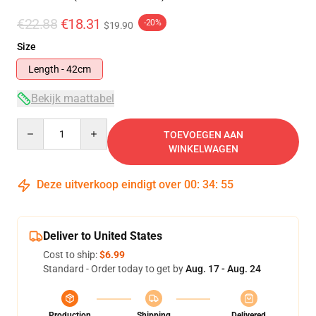
€22.88
€18.31
-20%
$19.90
Size
Length - 42cm
Bekijk maattabel
Quantity
TOEVOEGEN AAN
WINKELWAGEN
Deze uitverkoop eindigt over
00
:
34
:
54
Deliver to United States
Cost to ship:
$6.99
Standard - Order today to get by
Aug. 17 - Aug. 24
Production
Shipping
Delivered