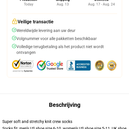
Today
Aug. 13
Aug. 17 - Aug. 24
Veilige transactie
Wereldwijde levering aan uw deur
Volgnummer voor alle pakketten beschikbaar
Volledige terugbetaling als het product niet wordt
ontvangen
Beschrijving
Super soft and stretchy knit crew socks
Socks fit: men's US shoe size 6-10, women's US shoe size 5-11, UK shoe