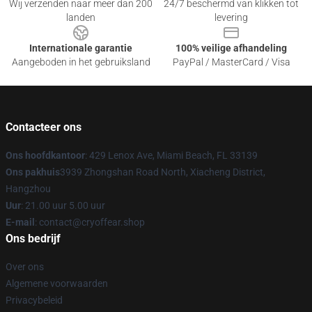
Wij verzenden naar meer dan 200
24/7 beschermd van klikken tot
landen
levering
Internationale garantie
100% veilige afhandeling
Aangeboden in het gebruiksland
PayPal / MasterCard / Visa
Contacteer ons
Ons hoofdkantoor
: 429 Lenox Ave, Miami Beach, FL 33139
Ons pakhuis
3939 Zhongshan Road North, Xiacheng District,
Hangzhou
Uur
: 21.00 uur 5.00 uur
E-mail
: contact@cryoffear.shop
Ons bedrijf
Over ons
Algemene voorwaarden
Privacybeleid