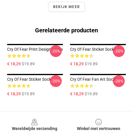
BEKIJK MEER
Gerelateerde producten
Cry Of Fear Print Design Socks
Cry Of Fear Sticker Socks
-20%
-20%
€ 18,29
$19.89
€ 18,29
$19.89
Cry Of Fear Sticker Sock
Cry Of Fear Fan Art Socks
-20%
-20%
€ 18,29
$19.89
€ 18,29
$19.89
Footer
Wereldwijde verzending
Winkel met vertrouwen