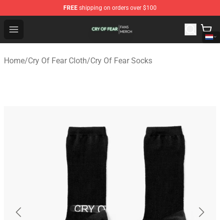
FREE
shipping on orders over $100
Cry Of Fear Shop - Official Cry Of Fear Merchandise Store
Open menu
Home
/
Cry Of Fear Cloth
/
Cry Of Fear Socks