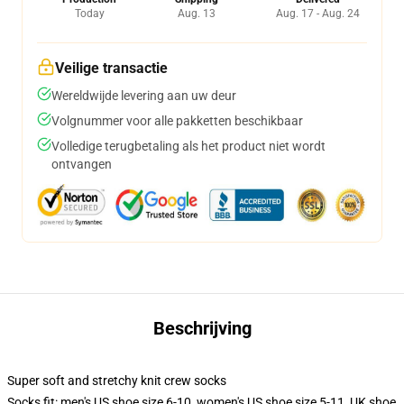
Today
Aug. 13
Aug. 17 - Aug. 24
Veilige transactie
Wereldwijde levering aan uw deur
Volgnummer voor alle pakketten beschikbaar
Volledige terugbetaling als het product niet wordt
ontvangen
Beschrijving
Super soft and stretchy knit crew socks
Socks fit: men's US shoe size 6-10, women's US shoe size 5-11, UK shoe