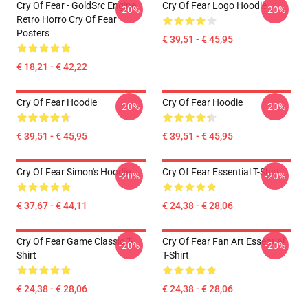
Cry Of Fear - GoldSrc Engine
Cry Of Fear Logo Hoodie
-20%
-20%
Retro Horro Cry Of Fear
Posters
€ 39,51 - € 45,95
€ 18,21 - € 42,22
Cry Of Fear Hoodie
Cry Of Fear Hoodie
-20%
-20%
€ 39,51 - € 45,95
€ 39,51 - € 45,95
Cry Of Fear Simon's Hoodie
Cry Of Fear Essential T-Shirt
-20%
-20%
€ 37,67 - € 44,11
€ 24,38 - € 28,06
Cry Of Fear Game Classic T-
Cry Of Fear Fan Art Essential
-20%
-20%
Shirt
T-Shirt
€ 24,38 - € 28,06
€ 24,38 - € 28,06