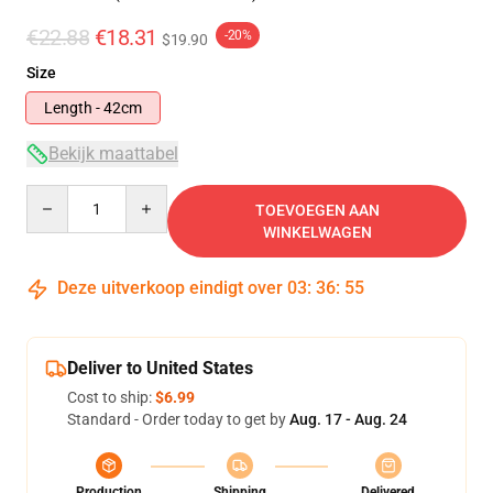
€22.88
€18.31
-20%
$19.90
Size
Length - 42cm
Bekijk maattabel
Quantity
TOEVOEGEN AAN
WINKELWAGEN
Deze uitverkoop eindigt over
03
:
36
:
54
Deliver to United States
Cost to ship:
$6.99
Standard - Order today to get by
Aug. 17 - Aug. 24
Production
Shipping
Delivered