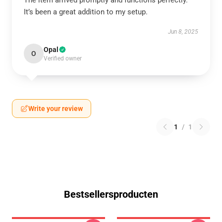
The item arrived promptly and functions perfectly.
It’s been a great addition to my setup.
Jun 8, 2025
Opal
O
Verified owner
Write your review
1
/
1
Bestsellersproducten