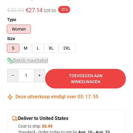
€33.93
€27.14
-20%
$29.50
Type
Women
Size
S
M
L
XL
2XL
Bekijk maattabel
Quantity
TOEVOEGEN AAN
WINKELWAGEN
Deze uitverkoop eindigt over
03
:
17
:
54
Deliver to United States
Cost to ship:
$6.99
Standard - Order today to get by
Aug. 16 - Aug. 23