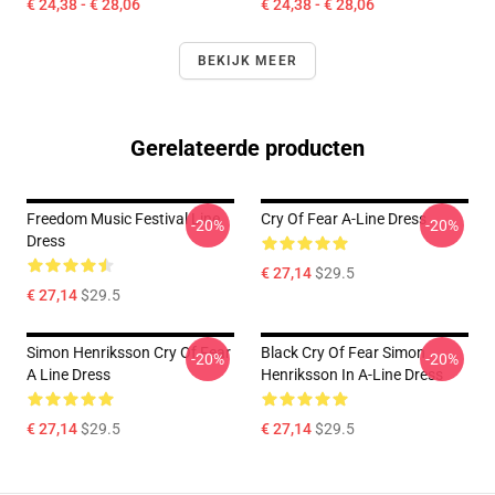
€ 24,38 - € 28,06
€ 24,38 - € 28,06
BEKIJK MEER
Gerelateerde producten
Freedom Music Festival Line
Cry Of Fear A-Line Dress
-20%
-20%
Dress
€ 27,14
$29.5
€ 27,14
$29.5
Simon Henriksson Cry Of Fear
Black Cry Of Fear Simon
-20%
-20%
A Line Dress
Henriksson In A-Line Dress
€ 27,14
$29.5
€ 27,14
$29.5