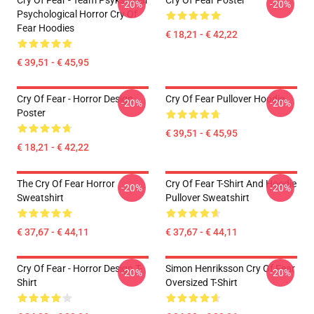
Cry Of Fear - Team Psykskallar
Cry Of Fear Poster
-20%
-20%
Psychological Horror Cry Of
Fear Hoodies
€ 18,21 - € 42,22
€ 39,51 - € 45,95
Cry Of Fear - Horror Design
Cry Of Fear Pullover Hoodie
-20%
-20%
Poster
€ 39,51 - € 45,95
€ 18,21 - € 42,22
The Cry Of Fear Horror
Cry Of Fear T-Shirt And Hoodie
-20%
-20%
Sweatshirt
Pullover Sweatshirt
€ 37,67 - € 44,11
€ 37,67 - € 44,11
Cry Of Fear - Horror Design T-
Simon Henriksson Cry Of Fear
-20%
-20%
Shirt
Oversized T-Shirt