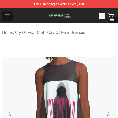
FREE
shipping on orders over $100
Cry Of Fear Shop - Official Cry Of Fear Merchandise Store
Open menu
Home
/
Cry Of Fear Cloth
/
Cry Of Fear Dresses