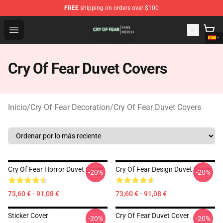
FREE
shipping on orders over $100
Cry Of Fear Shop - Official Cry Of Fear Merchandise Store
Open menu
Cry Of Fear Duvet Covers
Inicio
/
Cry Of Fear Decoration
/
Cry Of Fear Duvet Covers
Cry Of Fear Horror Duvet Cover
Cry Of Fear Design Duvet Cover
-20%
-20%
73,60 € - 91,08 €
73,60 € - 91,08 €
Sticker Cover
Cry Of Fear Duvet Cover
-20%
-20%