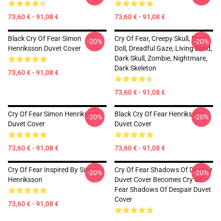
73,60 € - 91,08 €
73,60 € - 91,08 €
Black Cry Of Fear Simon
Cry Of Fear, Creepy Skull, Dead
-20%
-20%
Henriksson Duvet Cover
Doll, Dreadful Gaze, Living Dead,
Dark Skull, Zombie, Nightmare,
Dark Skeleton
73,60 € - 91,08 €
73,60 € - 91,08 €
Cry Of Fear Simon Henriksson
Black Cry Of Fear Henriksson
-20%
-20%
Duvet Cover
Duvet Cover
73,60 € - 91,08 €
73,60 € - 91,08 €
Cry Of Fear Inspired By Simon
Cry Of Fear Shadows Of Despair
-20%
-20%
Henriksson
Duvet Cover Becomes Cry Of
Fear Shadows Of Despair Duvet
Cover
73,60 € - 91,08 €