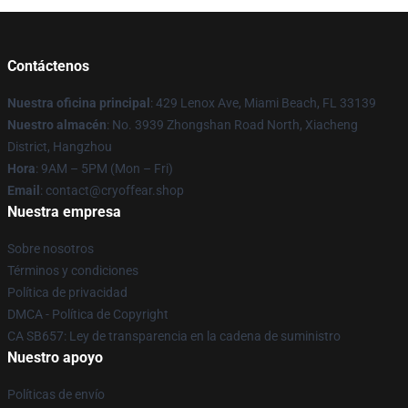
Contáctenos
Nuestra oficina principal
: 429 Lenox Ave, Miami Beach, FL 33139
Nuestro almacén
: No. 3939 Zhongshan Road North, Xiacheng
District, Hangzhou
Hora
: 9AM – 5PM (Mon – Fri)
Email
: contact@cryoffear.shop
Nuestra empresa
Sobre nosotros
Términos y condiciones
Política de privacidad
DMCA - Política de Copyright
CA SB657: Ley de transparencia en la cadena de suministro
Nuestro apoyo
Políticas de envío