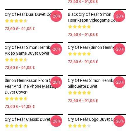
73,60 € - 91,08 €
Cry Of Fear Dual Duvet Cover
Black Cry Of Fear Simon
-20%
-20%
Henriksson Videogame Cover
73,60 € - 91,08 €
73,60 € - 91,08 €
Cry Of Fear Simon Henriksson
Cry Of Fear (Simon Henriksson)
-20%
-20%
Video Game Duvet Cover
73,60 € - 91,08 €
73,60 € - 91,08 €
Simon Henriksson From Cry Of
Cry Of Fear Simon Henriksson
-20%
-20%
Fear And The Phone Message
Silhouette Duvet
Duvet Cover
73,60 € - 91,08 €
73,60 € - 91,08 €
Cry Of Fear Classic Duvet Cover
Cry Of Fear Logo Duvet Cover
-20%
-20%