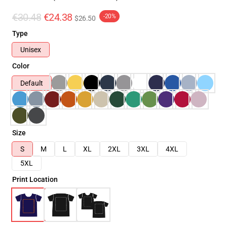
€30.48
€24.38
-20%
$26.50
Type
Unisex
Color
Default
Size
S
M
L
XL
2XL
3XL
4XL
5XL
Print Location