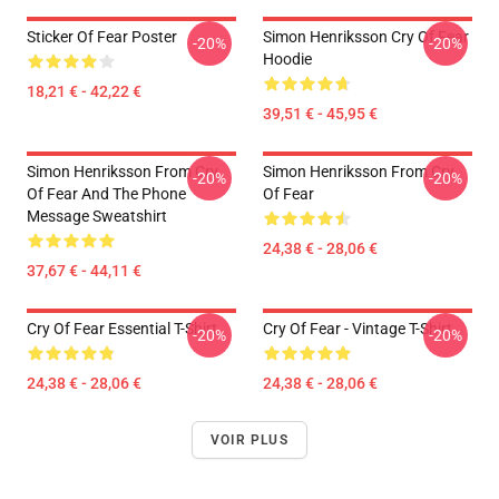
Sticker Of Fear Poster
Simon Henriksson Cry Of Fear
-20%
-20%
Hoodie
18,21 € - 42,22 €
39,51 € - 45,95 €
Simon Henriksson From Cry
Simon Henriksson From Cry
-20%
-20%
Of Fear And The Phone
Of Fear
Message Sweatshirt
24,38 € - 28,06 €
37,67 € - 44,11 €
Cry Of Fear Essential T-Shirt
Cry Of Fear - Vintage T-Shirt
-20%
-20%
24,38 € - 28,06 €
24,38 € - 28,06 €
VOIR PLUS