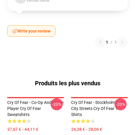
Verified owner
Write your review
1
/
1
Produits les plus vendus
Cry Of Fear - Co-Op And Single
Cry Of Fear - Stockholm Cold
-20%
-20%
Player Cry Of Fear
City Streets Cry Of Fear T-
Sweatshirts
Shirts
37,67 € - 44,11 €
24,38 € - 28,06 €