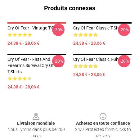
Produits connexes
Cry Of Fear - Vintage T-Shirt
Cry Of Fear Classic T-Shirt
-20%
-20%
24,38 € - 28,06 €
24,38 € - 28,06 €
Cry Of Fear - Fists And
Cry Of Fear Classic T-Shirt
-20%
-20%
Firearms Survival Cry Of Fear
T-Shirts
24,38 € - 28,06 €
24,38 € - 28,06 €
Footer
Livraison mondiale
Achetez en toute confiance
Nous livrons dans plus de 200
24/7 Protected from clicks to
pays
delivery