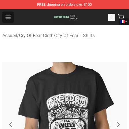
FREE
shipping on orders over $100
Cry Of Fear Shop - Official Cry Of Fear Merchandise Store
Open menu
Accueil
/
Cry Of Fear Cloth
/
Cry Of Fear T-Shirts