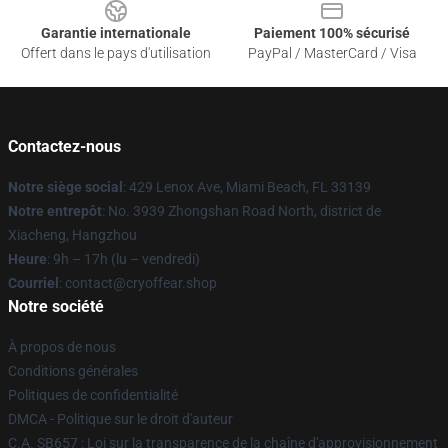
Garantie internationale
Paiement 100% sécurisé
Offert dans le pays d'utilisation
PayPal / MasterCard / Visa
Contactez-nous
Notre siège social
: 429 Lenox Ave, Miami Beach, FL 33139
Notre entrepôt
: No. 3939 Zhongshan Road North, district de
Xiacheng, Hangzhou
Heure
: 9h – 17h (lu – vendredi)
Courriel
: contact@cryoffear.shop
Notre société
À propos de nous
Conditions générales
Politiques de confidentialité
DMCA - Politique sur le droit d'auteur
C.A. SB657 : Loi sur la transparence de la chaîne d'approvisionnement