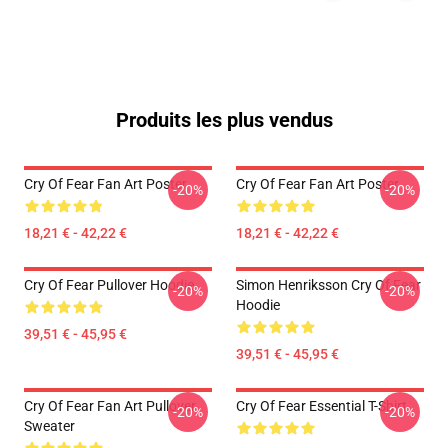
Produits les plus vendus
Cry Of Fear Fan Art Poster
Cry Of Fear Fan Art Poster
-20%
-20%
18,21 € - 42,22 €
18,21 € - 42,22 €
Cry Of Fear Pullover Hoodie
Simon Henriksson Cry Of Fear
-20%
-20%
Hoodie
39,51 € - 45,95 €
39,51 € - 45,95 €
Cry Of Fear Fan Art Pullover
Cry Of Fear Essential T-Shirt
-20%
-20%
Sweater