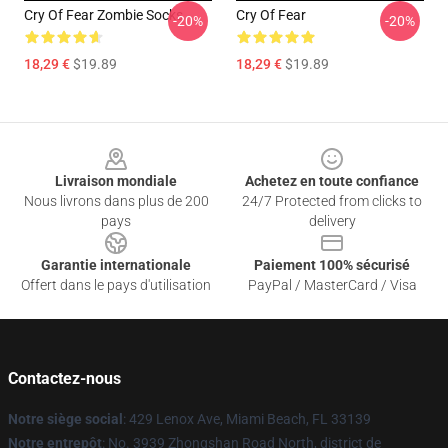
Cry Of Fear Zombie Socks
Cry Of Fear
-20%
-20%
18,29 €
$19.89
18,29 €
$19.89
Footer
Livraison mondiale
Achetez en toute confiance
Nous livrons dans plus de 200
24/7 Protected from clicks to
pays
delivery
Garantie internationale
Paiement 100% sécurisé
Offert dans le pays d'utilisation
PayPal / MasterCard / Visa
Contactez-nous
Notre siège social
: 429 Lenox Ave, Miami Beach, FL 33139
Notre entrepôt
: No. 3939 Zhongshan Road North, district de