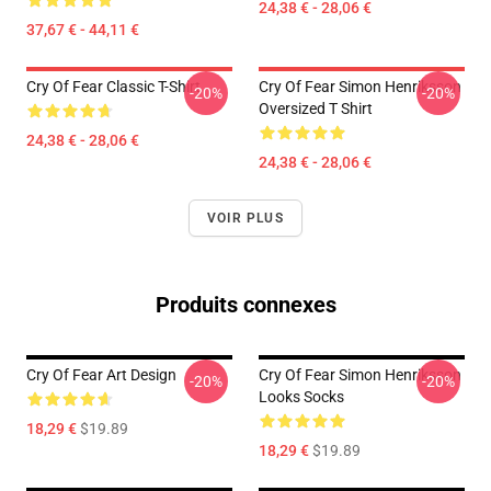
24,38 € - 28,06 €
37,67 € - 44,11 €
Cry Of Fear Classic T-Shirt
Cry Of Fear Simon Henriksson
-20%
-20%
Oversized T Shirt
24,38 € - 28,06 €
24,38 € - 28,06 €
VOIR PLUS
Produits connexes
Cry Of Fear Art Design
Cry Of Fear Simon Henriksson
-20%
-20%
Looks Socks
18,29 €
$19.89
18,29 €
$19.89