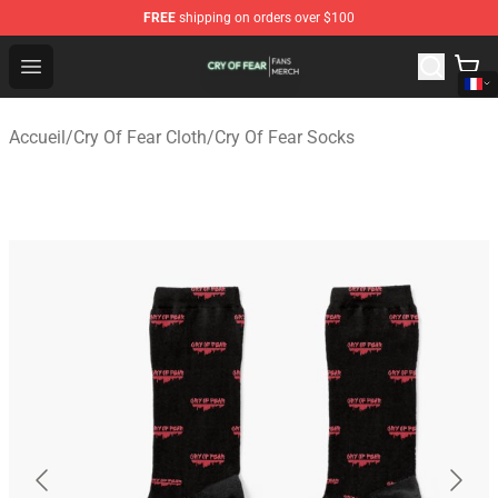
FREE
shipping on orders over $100
Cry Of Fear Shop - Official Cry Of Fear Merchandise Store
Open menu
Accueil
/
Cry Of Fear Cloth
/
Cry Of Fear Socks