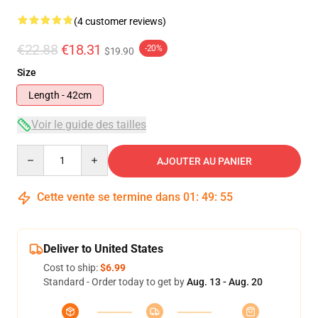
(4 customer reviews)
€22.88
€18.31
-20%
$19.90
Size
Length - 42cm
Voir le guide des tailles
Quantity
AJOUTER AU PANIER
Cette vente se termine dans
01
:
49
:
54
Deliver to United States
Cost to ship:
$6.99
Standard - Order today to get by
Aug. 13 - Aug. 20