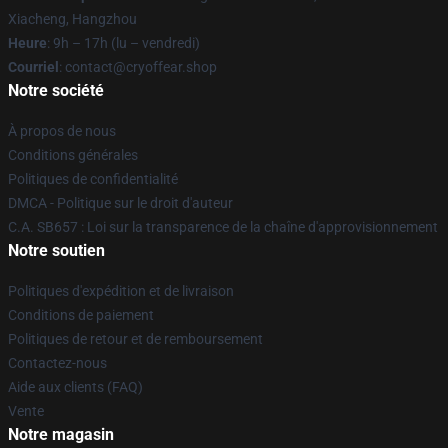
Xiacheng, Hangzhou
Heure
: 9h – 17h (lu – vendredi)
Courriel
: contact@cryoffear.shop
Notre société
À propos de nous
Conditions générales
Politiques de confidentialité
DMCA - Politique sur le droit d'auteur
C.A. SB657 : Loi sur la transparence de la chaîne d'approvisionnement
Notre soutien
Politiques d'expédition et de livraison
Conditions de paiement
Politiques de retour et de remboursement
Contactez-nous
Aide aux clients (FAQ)
Vente
Notre magasin