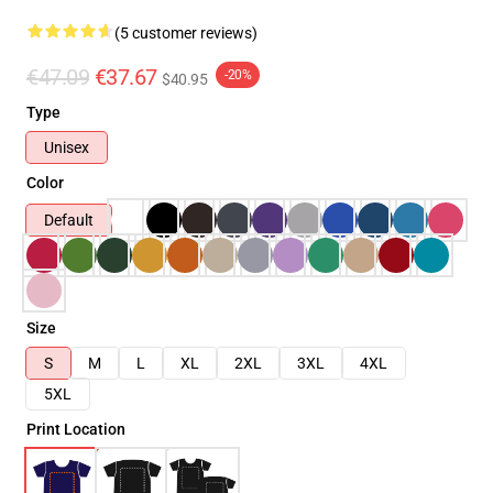
(5 customer reviews)
€47.09
€37.67
-20%
$40.95
Type
Unisex
Color
Default
Size
S
M
L
XL
2XL
3XL
4XL
5XL
Print Location