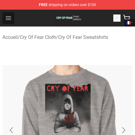
FREE
shipping on orders over $100
Cry Of Fear Shop - Official Cry Of Fear Merchandise Store
Open menu
Accueil
/
Cry Of Fear Cloth
/
Cry Of Fear Sweatshirts