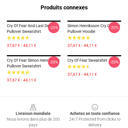
Produits connexes
Cry Of Fear And Last Design
Simon Henriksson Cry Of Fear
-20%
-20%
Pullover Sweatshirt
Pullover Hoodie
37,67 € - 44,11 €
37,67 € - 44,11 €
Cry Of Fear Simon Henriksson
Cry Of Fear Sweatshirt
-20%
-20%
Pullover Sweatshirt
37,67 € - 44,11 €
37,67 € - 44,11 €
Footer
Livraison mondiale
Achetez en toute confiance
Nous livrons dans plus de 200
24/7 Protected from clicks to
pays
delivery