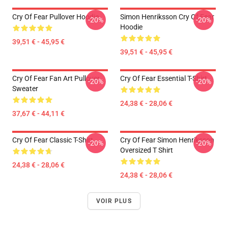
Cry Of Fear Pullover Hoodie
Simon Henriksson Cry Of Fear
-20%
-20%
Hoodie
39,51 € - 45,95 €
39,51 € - 45,95 €
Cry Of Fear Fan Art Pullover
Cry Of Fear Essential T-Shirt
-20%
-20%
Sweater
24,38 € - 28,06 €
37,67 € - 44,11 €
Cry Of Fear Classic T-Shirt
Cry Of Fear Simon Henriksson
-20%
-20%
Oversized T Shirt
24,38 € - 28,06 €
24,38 € - 28,06 €
VOIR PLUS