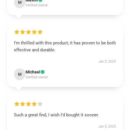
Mason
M
Verified owner
I’m thrilled with this product; it has proven to be both
effective and durable.
Jun 5, 2025
Michael
M
Verified owner
Such a great find, I wish I’d bought it sooner.
Jun 5, 2025