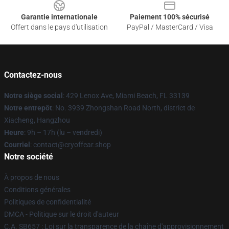
Garantie internationale
Paiement 100% sécurisé
Offert dans le pays d'utilisation
PayPal / MasterCard / Visa
Contactez-nous
Notre siège social
: 429 Lenox Ave, Miami Beach, FL 33139
Notre entrepôt
: No. 3939 Zhongshan Road North, district de
Xiacheng, Hangzhou
Heure
: 9h – 17h (lu – vendredi)
Courriel
: contact@cryoffear.shop
Notre société
À propos de nous
Conditions générales
Politiques de confidentialité
DMCA - Politique sur le droit d'auteur
C.A. SB657 : Loi sur la transparence de la chaîne d'approvisionnement