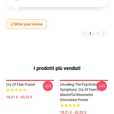
Write your review
1
/
1
I prodotti più venduti
Cry Of Fear Poster
Unveiling The Psychological
-20%
-20%
Symphony: Cry Of Fear's
Masterful Resonates
18,21 € - 42,22 €
Innovation Poster
18,21 € - 42,22 €