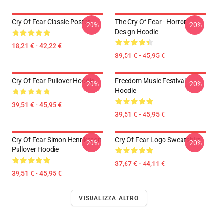
Cry Of Fear Classic Poster
The Cry Of Fear - Horror
-20%
-20%
Design Hoodie
18,21 € - 42,22 €
39,51 € - 45,95 €
Cry Of Fear Pullover Hoodie
Freedom Music Festival
-20%
-20%
Hoodie
39,51 € - 45,95 €
39,51 € - 45,95 €
Cry Of Fear Simon Henriksson
Cry Of Fear Logo Sweatshirt
-20%
-20%
Pullover Hoodie
37,67 € - 44,11 €
39,51 € - 45,95 €
VISUALIZZA ALTRO