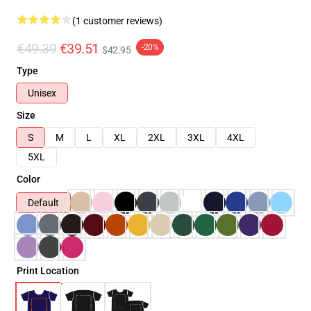
(1 customer reviews)
€49.39
€39.51
-20%
$42.95
Type
Unisex
Size
S
M
L
XL
2XL
3XL
4XL
5XL
Color
Default
Print Location