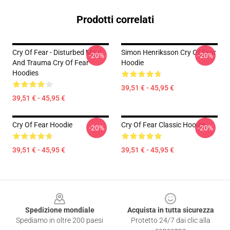
Prodotti correlati
Cry Of Fear - Disturbed Mind
Simon Henriksson Cry Of Fear
-20%
-20%
And Trauma Cry Of Fear
Hoodie
Hoodies
39,51 € - 45,95 €
39,51 € - 45,95 €
Cry Of Fear Hoodie
Cry Of Fear Classic Hoodie
-20%
-20%
39,51 € - 45,95 €
39,51 € - 45,95 €
Footer
Spedizione mondiale
Acquista in tutta sicurezza
Spediamo in oltre 200 paesi
Protetto 24/7 dai clic alla