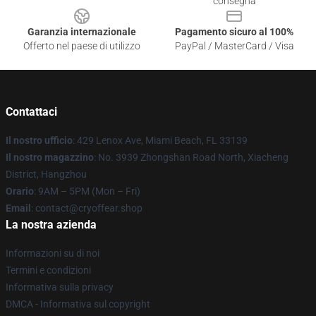
consegna
Garanzia internazionale
Pagamento sicuro al 100%
Offerto nel paese di utilizzo
PayPal / MasterCard / Visa
Contattaci
Il nostro ufficio
: 429 Lenox Ave, Miami Beach, FL 33139
Il nostro magazzino
: No. 3939 Zhongshan Road North, Xiacheng
District, Hangzhou
Orario
: 9AM – 5PM (Mon – Fri)
Email
: contact@cryoffear.shop
La nostra azienda
Informazioni su di noi
Termini e condizioni
Informativa sulla privacy
DMCA - Informativa sul copyright