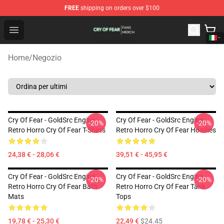
FREE
shipping on orders over $100
Cry Of Fear Shop - Official Cry Of Fear Merchandise Store
Open menu
Home
/
Negozio
Cry Of Fear - GoldSrc Engine
Cry Of Fear - GoldSrc Engine
-20%
-20%
Retro Horro Cry Of Fear T-Shirts
Retro Horro Cry Of Fear Hoodies
24,38 € - 28,06 €
39,51 € - 45,95 €
Cry Of Fear - GoldSrc Engine
Cry Of Fear - GoldSrc Engine
-20%
-20%
Retro Horro Cry Of Fear Bath
Retro Horro Cry Of Fear Tank
Mats
Tops
19,78 € - 25,30 €
22,49 €
$24.45