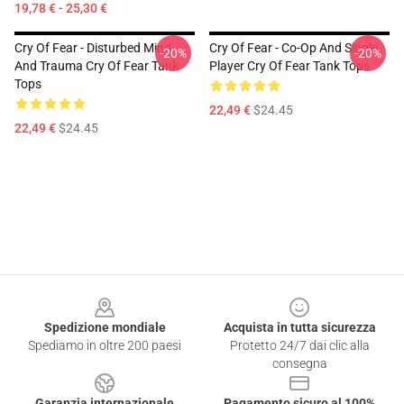
19,78 € - 25,30 €
Cry Of Fear - Disturbed Mind
Cry Of Fear - Co-Op And Single
-20%
-20%
And Trauma Cry Of Fear Tank
Player Cry Of Fear Tank Tops
Tops
22,49 €
$24.45
22,49 €
$24.45
Footer
Spedizione mondiale
Acquista in tutta sicurezza
Spediamo in oltre 200 paesi
Protetto 24/7 dai clic alla
consegna
Garanzia internazionale
Pagamento sicuro al 100%