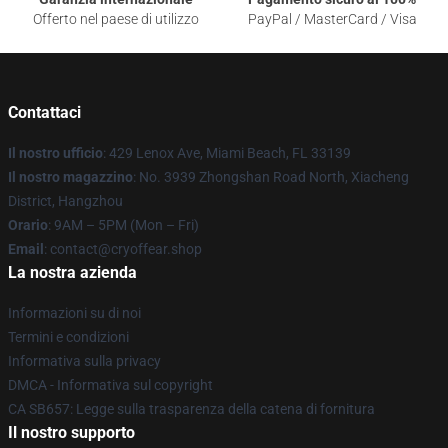
Offerto nel paese di utilizzo
PayPal / MasterCard / Visa
Contattaci
Il nostro ufficio
: 429 Lenox Ave, Miami Beach, FL 33139
Il nostro magazzino
: No. 3939 Zhongshan Road North, Xiacheng
District, Hangzhou
Orario
: 9AM – 5PM (Mon – Fri)
Email
: contact@cryoffear.shop
La nostra azienda
Informazioni su di noi
Termini e condizioni
Informativa sulla privacy
DMCA - Informativa sul copyright
CA SB657: Legge sulla trasparenza della catena di fornitura
Il nostro supporto