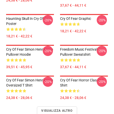
24,38 € - 28,06 €
37,67 € - 44,11 €
Haunting Skull In Cry Of Fear
Cry Of Fear Graphic
-20%
-20%
Poster
18,21 € - 42,22 €
18,21 € - 42,22 €
Cry Of Fear Simon Henriksson
Freedom Music Festival
-20%
-20%
Pullover Hoodie
Pullover Sweatshirt
39,51 € - 45,95 €
37,67 € - 44,11 €
Cry Of Fear Simon Henriksson
Cry Of Fear Horror Classic T-
-20%
-20%
Oversized T Shirt
Shirt
24,38 € - 28,06 €
24,38 € - 28,06 €
VISUALIZZA ALTRO