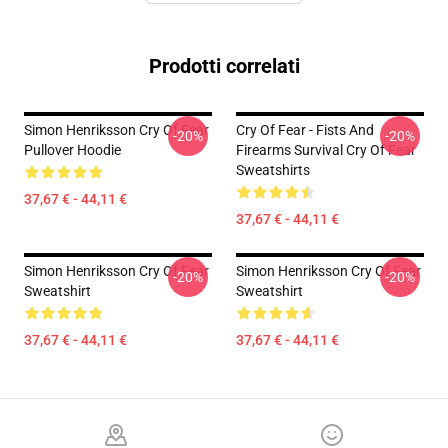
Prodotti correlati
Simon Henriksson Cry Of Fear
Cry Of Fear - Fists And
-20%
-20%
Pullover Hoodie
Firearms Survival Cry Of Fear
Sweatshirts
37,67 € - 44,11 €
37,67 € - 44,11 €
Simon Henriksson Cry Of Fear
Simon Henriksson Cry Of Fear
-20%
-20%
Sweatshirt
Sweatshirt
37,67 € - 44,11 €
37,67 € - 44,11 €
Footer