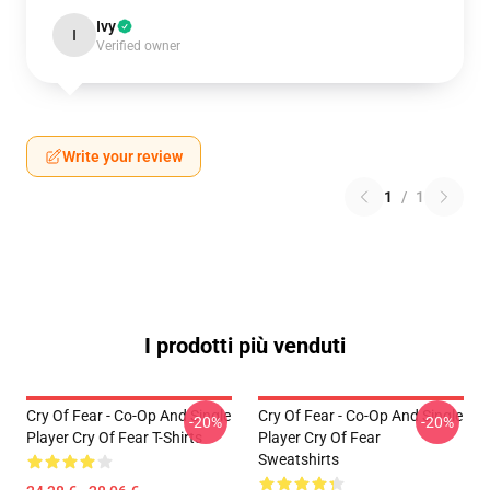
Ivy
I
Verified owner
Write your review
1
/
1
I prodotti più venduti
Cry Of Fear - Co-Op And Single
Cry Of Fear - Co-Op And Single
-20%
-20%
Player Cry Of Fear T-Shirts
Player Cry Of Fear
Sweatshirts