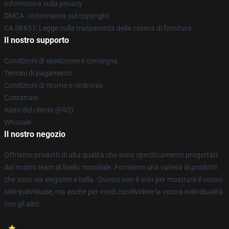
Informativa sulla privacy
DMCA - Informativa sul copyright
CA SB657: Legge sulla trasparenza della catena di fornitura
Il nostro supporto
Condizioni di spedizione e consegna
Termini di pagamento
Condizioni di ritorno e rimborso
Contattaci
Aiuto del cliente (FAQ)
Whosale
Il nostro negozio
Offriamo prodotti di alta qualità che sono specificamente progettati
dal nostro team di livello mondiale. Forniamo una varietà di prodotti
che sono sia elegante e bella. Questo non è solo per mostrare il vostro
stile individuale, ma anche per voi di condividere la vostra individualità
con gli altri.