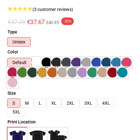
(3 customer reviews)
€47.09
€37.67
-20%
$40.95
Type
Unisex
Color
Default
Size
S
M
L
XL
2XL
3XL
4XL
5XL
Print Location