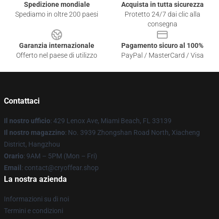
Spedizione mondiale
Acquista in tutta sicurezza
Spediamo in oltre 200 paesi
Protetto 24/7 dai clic alla
consegna
Garanzia internazionale
Pagamento sicuro al 100%
Offerto nel paese di utilizzo
PayPal / MasterCard / Visa
Contattaci
Il nostro ufficio
: 429 Lenox Ave, Miami Beach, FL 33139
Il nostro magazzino
: No. 3939 Zhongshan Road North, Xiacheng
District, Hangzhou
Orario
: 9AM – 5PM (Mon – Fri)
Email
: contact@cryoffear.shop
La nostra azienda
Informazioni su di noi
Termini e condizioni