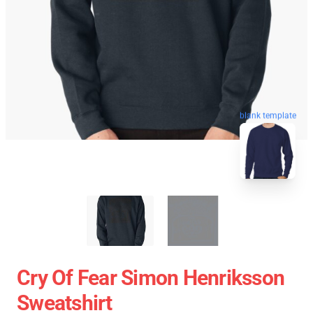
blank template
Cry Of Fear Simon Henriksson
Sweatshirt