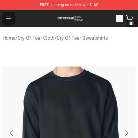
FREE
shipping on orders over $100
Cry Of Fear Shop - Official Cry Of Fear Merchandise Store
Open menu
Home
/
Cry Of Fear Cloth
/
Cry Of Fear Sweatshirts