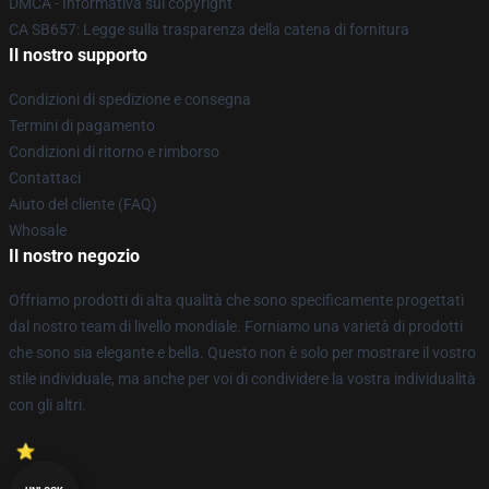
DMCA - Informativa sul copyright
CA SB657: Legge sulla trasparenza della catena di fornitura
Il nostro supporto
Condizioni di spedizione e consegna
Termini di pagamento
Condizioni di ritorno e rimborso
Contattaci
Aiuto del cliente (FAQ)
Whosale
Il nostro negozio
Offriamo prodotti di alta qualità che sono specificamente progettati
dal nostro team di livello mondiale. Forniamo una varietà di prodotti
che sono sia elegante e bella. Questo non è solo per mostrare il vostro
stile individuale, ma anche per voi di condividere la vostra individualità
con gli altri.