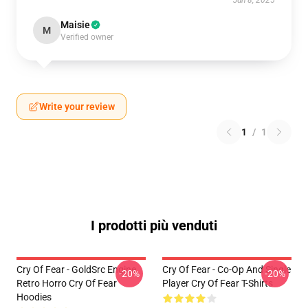
Jun 8, 2025
Maisie
M
Verified owner
Write your review
1
/
1
I prodotti più venduti
Cry Of Fear - GoldSrc Engine
Cry Of Fear - Co-Op And Single
-20%
-20%
Retro Horro Cry Of Fear
Player Cry Of Fear T-Shirts
Hoodies