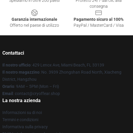
Spediamo in oltre 200 paesi
Protetto 24/7 dai clic alla
consegna
Garanzia internazionale
Pagamento sicuro al 100%
Offerto nel paese di utilizzo
PayPal / MasterCard / Visa
Contattaci
Il nostro ufficio
: 429 Lenox Ave, Miami Beach, FL 33139
Il nostro magazzino
: No. 3939 Zhongshan Road North, Xiacheng
District, Hangzhou
Orario
: 9AM – 5PM (Mon – Fri)
Email
: contact@cryoffear.shop
La nostra azienda
Informazioni su di noi
Termini e condizioni
Informativa sulla privacy