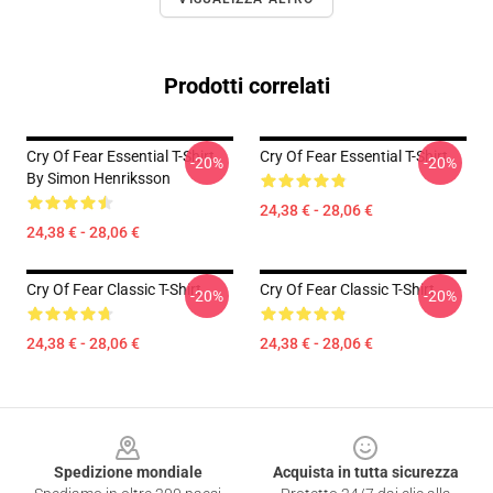
Prodotti correlati
Cry Of Fear Essential T-Shirt
Cry Of Fear Essential T-Shirt
-20%
-20%
By Simon Henriksson
24,38 € - 28,06 €
24,38 € - 28,06 €
Cry Of Fear Classic T-Shirt
Cry Of Fear Classic T-Shirt
-20%
-20%
24,38 € - 28,06 €
24,38 € - 28,06 €
Footer
Spedizione mondiale
Acquista in tutta sicurezza