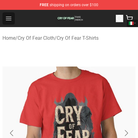
FREE
shipping on orders over $100
Cry Of Fear Shop - Official Cry Of Fear Merchandise Store
Open menu
Home
/
Cry Of Fear Cloth
/
Cry Of Fear T-Shirts