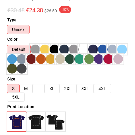
€30.48
€24.38
-20%
$26.50
Type
Unisex
Color
Default
Size
S
M
L
XL
2XL
3XL
4XL
5XL
Print Location