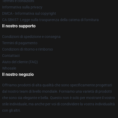
Termini e condizioni
Informativa sulla privacy
DMCA - Informativa sul copyright
CA SB657: Legge sulla trasparenza della catena di fornitura
Il nostro supporto
Condizioni di spedizione e consegna
Termini di pagamento
Condizioni di ritorno e rimborso
Contattaci
Aiuto del cliente (FAQ)
Whosale
Il nostro negozio
Offriamo prodotti di alta qualità che sono specificamente progettati
dal nostro team di livello mondiale. Forniamo una varietà di prodotti
che sono sia elegante e bella. Questo non è solo per mostrare il vostro
stile individuale, ma anche per voi di condividere la vostra individualità
con gli altri.