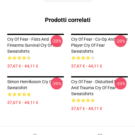
Prodotti correlati
Cry Of Fear - Fists And
Cry Of Fear - Co-Op And Single
-20%
-20%
Firearms Survival Cry Of Fear
Player Cry Of Fear
Sweatshirts
Sweatshirts
37,67 € - 44,11 €
37,67 € - 44,11 €
Simon Henriksson Cry Of Fear
Cry Of Fear - Disturbed Mind
-20%
-20%
Sweatshirt
And Trauma Cry Of Fear
Sweatshirts
37,67 € - 44,11 €
37,67 € - 44,11 €
Footer