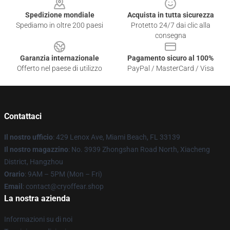
Spedizione mondiale
Acquista in tutta sicurezza
Spediamo in oltre 200 paesi
Protetto 24/7 dai clic alla
consegna
Garanzia internazionale
Pagamento sicuro al 100%
Offerto nel paese di utilizzo
PayPal / MasterCard / Visa
Contattaci
Il nostro ufficio
: 429 Lenox Ave, Miami Beach, FL 33139
Il nostro magazzino
: No. 3939 Zhongshan Road North, Xiacheng
District, Hangzhou
Orario
: 9AM – 5PM (Mon – Fri)
Email
: contact@cryoffear.shop
La nostra azienda
Informazioni su di noi