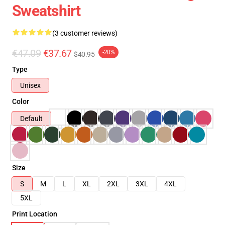
Sweatshirt
(3 customer reviews)
€47.09
€37.67
-20%
$40.95
Type
Unisex
Color
Default
Size
S
M
L
XL
2XL
3XL
4XL
5XL
Print Location