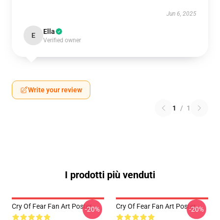
Jun 6, 2025
Ella
E
Verified owner
Write your review
1
/
1
I prodotti più venduti
Cry Of Fear Fan Art Poster
Cry Of Fear Fan Art Poster
-20%
-20%