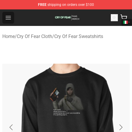
FREE
shipping on orders over $100
Cry Of Fear Shop - Official Cry Of Fear Merchandise Store
Open menu
Home
/
Cry Of Fear Cloth
/
Cry Of Fear Sweatshirts