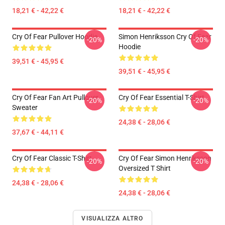
18,21 € - 42,22 €
18,21 € - 42,22 €
Cry Of Fear Pullover Hoodie
Simon Henriksson Cry Of Fear
-20%
-20%
Hoodie
39,51 € - 45,95 €
39,51 € - 45,95 €
Cry Of Fear Fan Art Pullover
Cry Of Fear Essential T-Shirt
-20%
-20%
Sweater
24,38 € - 28,06 €
37,67 € - 44,11 €
Cry Of Fear Classic T-Shirt
Cry Of Fear Simon Henriksson
-20%
-20%
Oversized T Shirt
24,38 € - 28,06 €
24,38 € - 28,06 €
VISUALIZZA ALTRO