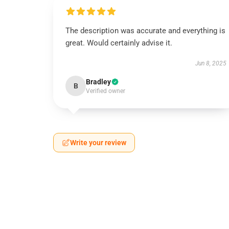
The description was accurate and everything is
great. Would certainly advise it.
Jun 8, 2025
Bradley
B
Verified owner
Write your review