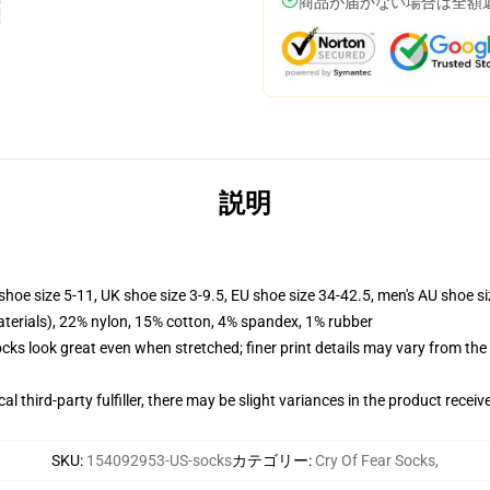
商品が届かない場合は全額
説明
shoe size 5-11, UK shoe size 3-9.5, EU shoe size 34-42.5, men's AU shoe s
terials), 22% nylon, 15% cotton, 4% spandex, 1% rubber
socks look great even when stretched; finer print details may vary from th
al third-party fulfiller, there may be slight variances in the product receiv
SKU
:
154092953-US-socks
カテゴリー
:
Cry Of Fear Socks
,