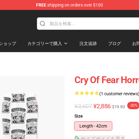
FREE
shipping on orders over $100
ore
ショップ
カテゴリーで購入
注文追跡
ブログ
お
Cry Of Fear Horr
(1 customer reviews
¥3,607
¥2,886
-20%
$19.90
Size
Length - 42cm
サイズガイドを見る