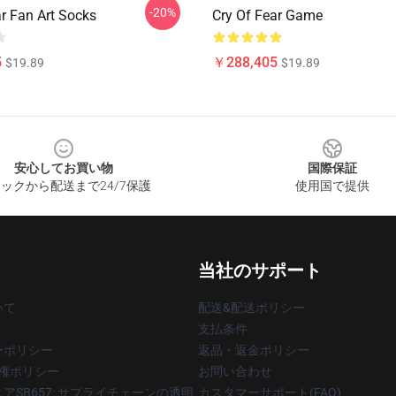
-20%
ar Fan Art Socks
Cry Of Fear Game
5
￥288,405
$19.89
$19.89
安心してお買い物
国際保証
ックから配送まで24/7保護
使用国で提供
当社のサポート
いて
配送&配送ポリシー
支払条件
ーポリシー
返品・返金ポリシー
著作権ポリシー
お問い合わせ
アSB657: サプライチェーンの透明
カスタマーサポート(FAQ)