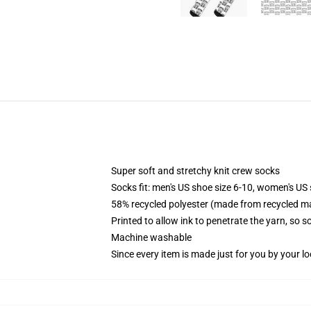
Super soft and stretchy knit crew socks
Socks fit: men's US shoe size 6-10, women's US 
58% recycled polyester (made from recycled ma
Printed to allow ink to penetrate the yarn, so 
Machine washable
Since every item is made just for you by your loc