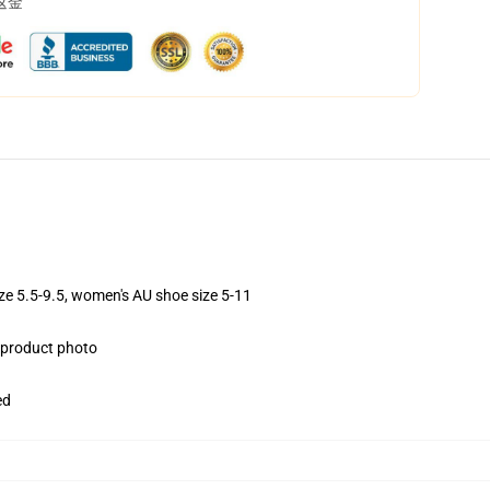
返金
ize 5.5-9.5, women's AU shoe size 5-11
e product photo
ed