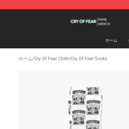
Cry Of Fear Shop - Official Cry Of Fear Merchandise St
ホーム
ホーム
/
Cry Of Fear Cloth
/
Cry Of Fear Socks