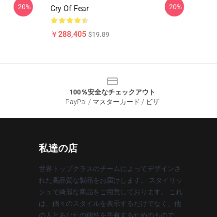
-20%
-20%
Cry Of Fear
￥288,405
$19.89
100％安全なチェックアウト
PayPal / マスターカード / ビザ
私達の店
世界トップクラスのチームによってデザインさ
れた高品質な製品をお届けします。 スタイリッ
シュで綺麗な商品をご用意しております。 これ
は、個々のスタイルを表示するだけでなく、他
の人とあなたの個性を共有するためのもので