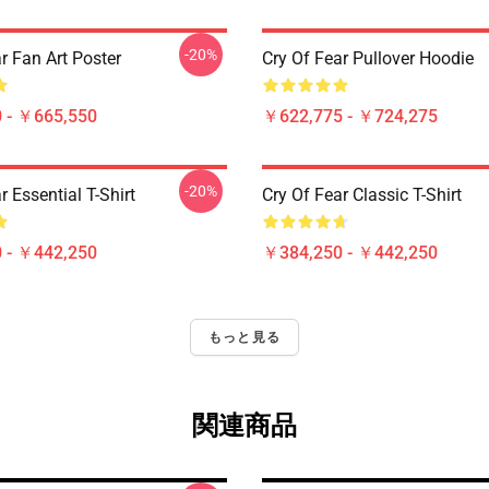
-20%
r Fan Art Poster
Cry Of Fear Pullover Hoodie
 - ￥665,550
￥622,775 - ￥724,275
-20%
r Essential T-Shirt
Cry Of Fear Classic T-Shirt
 - ￥442,250
￥384,250 - ￥442,250
もっと見る
関連商品