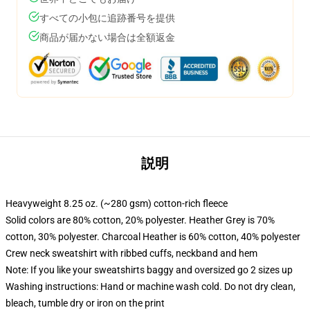
すべての小包に追跡番号を提供
商品が届かない場合は全額返金
説明
Heavyweight 8.25 oz. (~280 gsm) cotton-rich fleece
Solid colors are 80% cotton, 20% polyester. Heather Grey is 70%
cotton, 30% polyester. Charcoal Heather is 60% cotton, 40% polyester
Crew neck sweatshirt with ribbed cuffs, neckband and hem
Note: If you like your sweatshirts baggy and oversized go 2 sizes up
Washing instructions: Hand or machine wash cold. Do not dry clean,
bleach, tumble dry or iron on the print