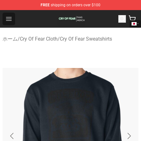
FREE
shipping on orders over $100
Cry Of Fear Shop - Official Cry Of Fear Merchandise Store
Open menu
ホーム
/
Cry Of Fear Cloth
/
Cry Of Fear Sweatshirts