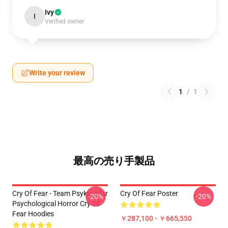
Ivy
I
Verified owner
Write your review
1
/
1
最高の売り手製品
Cry Of Fear - Team Psykskallar
Cry Of Fear Poster
-20%
-20%
Psychological Horror Cry Of
Fear Hoodies
￥287,100 - ￥665,550