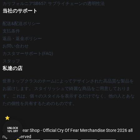
カリフォルニアSB657: サプライチェーンの透明性法
当社のサポート
配送&配送ポリシー
支払条件
返品・返金ポリシー
お問い合わせ
カスタマーサポート(FAQ)
スタッフ
私達の店
世界トップクラスのチームによってデザインされた高品質な製品を
お届けします。 スタイリッシュで綺麗な商品をご用意しておりま
す。 これは、個々のスタイルを表示するだけでなく、他の人とあな
たの個性を共有するためのものです。
UNLOCK
© Cry Of Fear Shop - Official Cry Of Fear Merchandise Store 2026 all
10% OFF
rights reserved