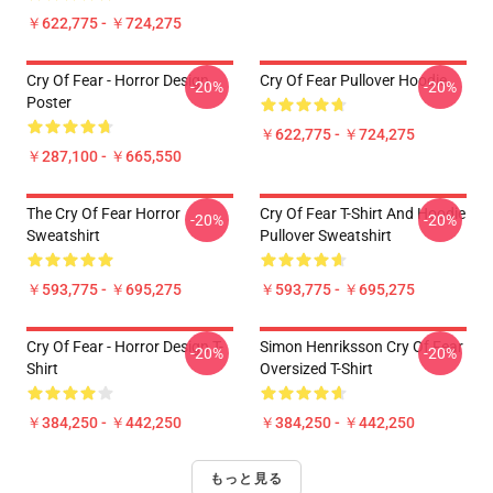
￥622,775 - ￥724,275
Cry Of Fear - Horror Design
Cry Of Fear Pullover Hoodie
-20%
-20%
Poster
￥622,775 - ￥724,275
￥287,100 - ￥665,550
The Cry Of Fear Horror
Cry Of Fear T-Shirt And Hoodie
-20%
-20%
Sweatshirt
Pullover Sweatshirt
￥593,775 - ￥695,275
￥593,775 - ￥695,275
Cry Of Fear - Horror Design T-
Simon Henriksson Cry Of Fear
-20%
-20%
Shirt
Oversized T-Shirt
￥384,250 - ￥442,250
￥384,250 - ￥442,250
もっと見る