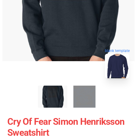
blank template
Cry Of Fear Simon Henriksson
Sweatshirt