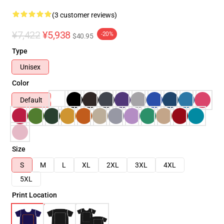
(3 customer reviews)
¥7,422
¥5,938
-20%
$40.95
Type
Unisex
Color
Default
Size
S
M
L
XL
2XL
3XL
4XL
5XL
Print Location