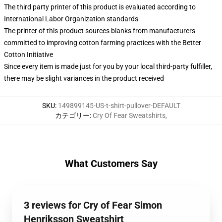
The third party printer of this product is evaluated according to
International Labor Organization standards
The printer of this product sources blanks from manufacturers
committed to improving cotton farming practices with the Better
Cotton Initiative
Since every item is made just for you by your local third-party fulfiller,
there may be slight variances in the product received
SKU
:
149899145-US-t-shirt-pullover-DEFAULT
カテゴリー
:
Cry Of Fear Sweatshirts
,
What Customers Say
3 reviews for Cry of Fear Simon
Henriksson Sweatshirt