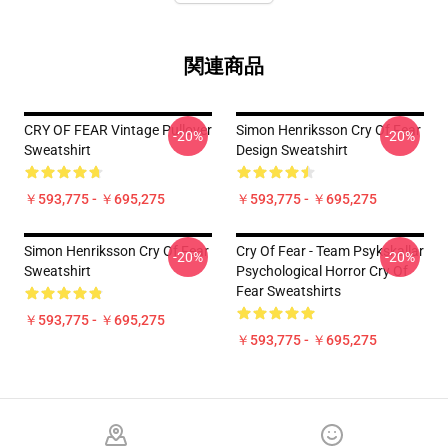
関連商品
CRY OF FEAR Vintage Pullover
Simon Henriksson Cry Of Fear
-20%
-20%
Sweatshirt
Design Sweatshirt
￥593,775 - ￥695,275
￥593,775 - ￥695,275
Simon Henriksson Cry Of Fear
Cry Of Fear - Team Psykskallar
-20%
-20%
Sweatshirt
Psychological Horror Cry Of
Fear Sweatshirts
￥593,775 - ￥695,275
￥593,775 - ￥695,275
Footer