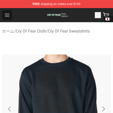
FREE
shipping on orders over $100
Cry Of Fear Shop - Official Cry Of Fear Merchandise Store
Open menu
ホーム
/
Cry Of Fear Cloth
/
Cry Of Fear Sweatshirts