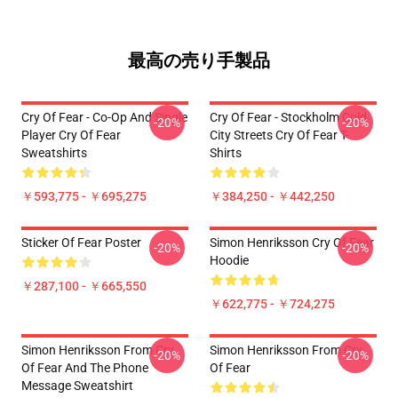
最高の売り手製品
Cry Of Fear - Co-Op And Single
Cry Of Fear - Stockholm Cold
-20%
-20%
Player Cry Of Fear
City Streets Cry Of Fear T-
Sweatshirts
Shirts
￥593,775 - ￥695,275
￥384,250 - ￥442,250
Sticker Of Fear Poster
Simon Henriksson Cry Of Fear
-20%
-20%
Hoodie
￥287,100 - ￥665,550
￥622,775 - ￥724,275
Simon Henriksson From Cry
Simon Henriksson From Cry
-20%
-20%
Of Fear And The Phone
Of Fear
Message Sweatshirt