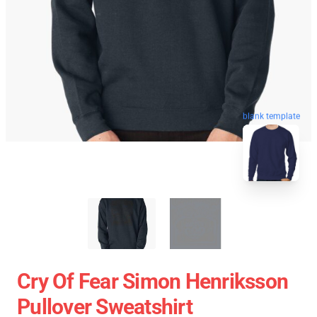
blank template
Cry Of Fear Simon Henriksson
Pullover Sweatshirt