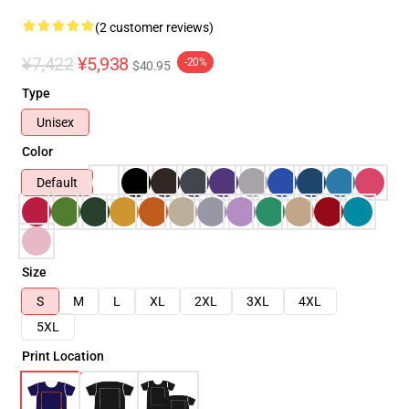
(2 customer reviews)
¥7,422
¥5,938
-20%
$40.95
Type
Unisex
Color
Default
Size
S
M
L
XL
2XL
3XL
4XL
5XL
Print Location