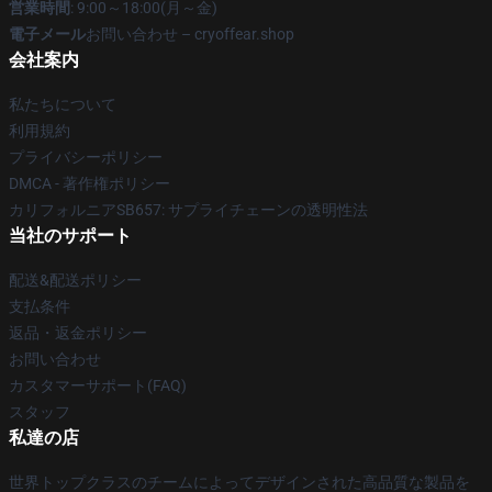
営業時間
: 9:00～18:00(月～金)
電子メール
お問い合わせ – cryoffear.shop
会社案内
私たちについて
利用規約
プライバシーポリシー
DMCA - 著作権ポリシー
カリフォルニアSB657: サプライチェーンの透明性法
当社のサポート
配送&配送ポリシー
支払条件
返品・返金ポリシー
お問い合わせ
カスタマーサポート(FAQ)
スタッフ
私達の店
世界トップクラスのチームによってデザインされた高品質な製品を