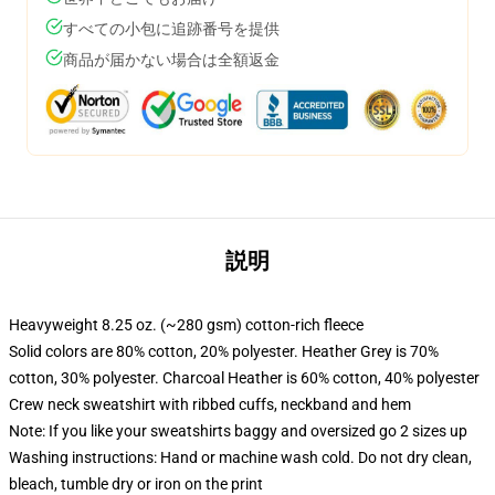
すべての小包に追跡番号を提供
商品が届かない場合は全額返金
説明
Heavyweight 8.25 oz. (~280 gsm) cotton-rich fleece
Solid colors are 80% cotton, 20% polyester. Heather Grey is 70%
cotton, 30% polyester. Charcoal Heather is 60% cotton, 40% polyester
Crew neck sweatshirt with ribbed cuffs, neckband and hem
Note: If you like your sweatshirts baggy and oversized go 2 sizes up
Washing instructions: Hand or machine wash cold. Do not dry clean,
bleach, tumble dry or iron on the print