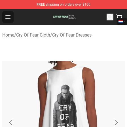
FREE
shipping on orders over $100
Cry Of Fear Shop - Official Cry Of Fear Merchandise Store
Open menu
Home
/
Cry Of Fear Cloth
/
Cry Of Fear Dresses