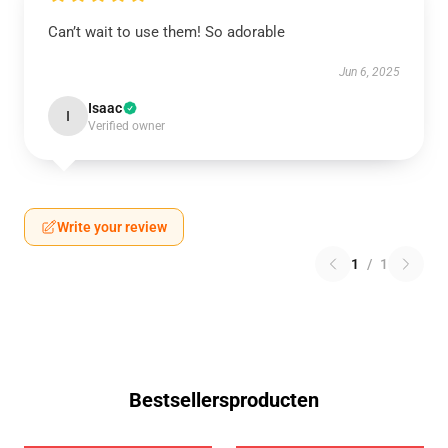
Can’t wait to use them! So adorable
Jun 6, 2025
Isaac
I
Verified owner
Write your review
1
/
1
Bestsellersproducten