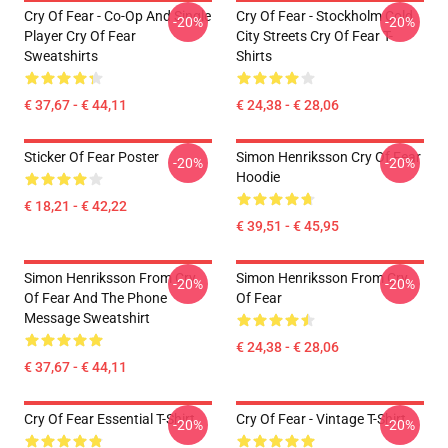
Cry Of Fear - Co-Op And Single
Cry Of Fear - Stockholm Cold
-20%
-20%
Player Cry Of Fear
City Streets Cry Of Fear T-
Sweatshirts
Shirts
€ 37,67 - € 44,11
€ 24,38 - € 28,06
Sticker Of Fear Poster
Simon Henriksson Cry Of Fear
-20%
-20%
Hoodie
€ 18,21 - € 42,22
€ 39,51 - € 45,95
Simon Henriksson From Cry
Simon Henriksson From Cry
-20%
-20%
Of Fear And The Phone
Of Fear
Message Sweatshirt
€ 24,38 - € 28,06
€ 37,67 - € 44,11
Cry Of Fear Essential T-Shirt
Cry Of Fear - Vintage T-Shirt
-20%
-20%