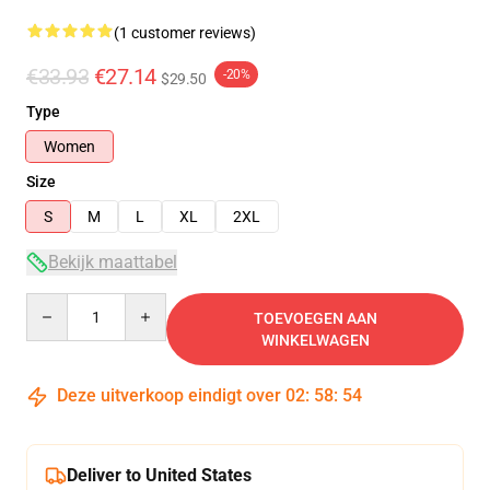
(1 customer reviews)
€33.93
€27.14
-20%
$29.50
Type
Women
Size
S
M
L
XL
2XL
Bekijk maattabel
Quantity
TOEVOEGEN AAN
WINKELWAGEN
Deze uitverkoop eindigt over
02
:
58
:
54
Deliver to United States