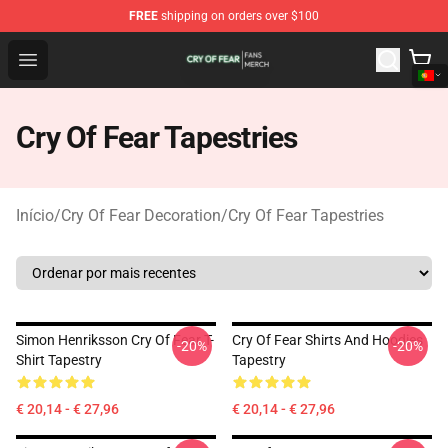
FREE
shipping on orders over $100
Cry Of Fear Shop - Official Cry Of Fear Merchandise Store
Open menu
Cry Of Fear Tapestries
Início
/
Cry Of Fear Decoration
/
Cry Of Fear Tapestries
Simon Henriksson Cry Of Fear T-
Cry Of Fear Shirts And Hoodies
-20%
-20%
Shirt Tapestry
Tapestry
€ 20,14 - € 27,96
€ 20,14 - € 27,96