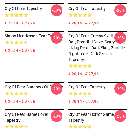
Cry Of Fear Tapestry
Cry Of Fear Tapestry
-20%
-20%
€ 20,14 - € 27,96
€ 20,14 - € 27,96
Simon Henriksson Fear Tapestry
Cry Of Fear, Creepy Skull, Dead
-20%
-20%
Doll, Dreadful Gaze, Scary Skull,
Living Dead, Dark Skull, Zombie,
€ 20,14 - € 27,96
Nightmare, Dark Skeleton
Tapestry
€ 20,14 - € 27,96
Cry Of Fear Shadows Of Despair
Cry Of Fear Tapestry
-20%
-20%
€ 20,14 - € 27,96
€ 20,14 - € 27,96
Cry Of Fear Game Lover
Cry Of Fear Horror Game
-20%
-20%
Tapestry
Tapestry