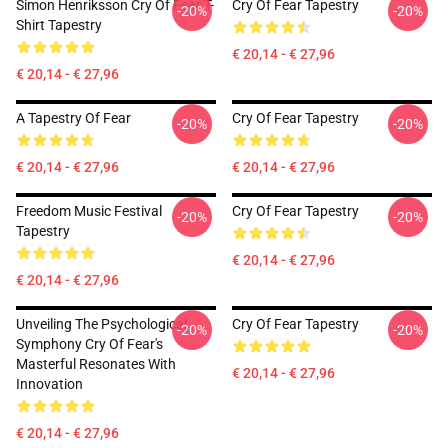
Simon Henriksson Cry Of Fear T-
Cry Of Fear Tapestry
-20%
-20%
Shirt Tapestry
€ 20,14 - € 27,96
€ 20,14 - € 27,96
A Tapestry Of Fear
Cry Of Fear Tapestry
-20%
-20%
€ 20,14 - € 27,96
€ 20,14 - € 27,96
Freedom Music Festival
Cry Of Fear Tapestry
-20%
-20%
Tapestry
€ 20,14 - € 27,96
€ 20,14 - € 27,96
Unveiling The Psychological
Cry Of Fear Tapestry
-20%
-20%
Symphony Cry Of Fear's
Masterful Resonates With
€ 20,14 - € 27,96
Innovation
€ 20,14 - € 27,96