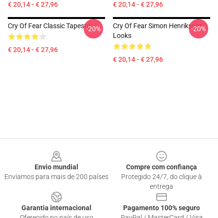
€ 20,14 - € 27,96
€ 20,14 - € 27,96
Cry Of Fear Classic Tapestry
Cry Of Fear Simon Henriksson
-20%
-20%
Looks
€ 20,14 - € 27,96
€ 20,14 - € 27,96
Footer
Envio mundial
Compre com confiança
Enviamos para mais de 200 países
Protegido 24/7, do clique à
entrega
Garantia internacional
Pagamento 100% seguro
Oferecido no país de uso
PayPal / MasterCard / Visa