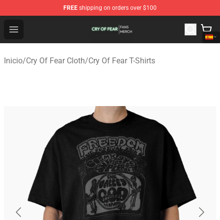
FREE
shipping on orders over $100
Cry Of Fear Shop - Official Cry Of Fear Merchandise Store
Open menu
Inicio
/
Cry Of Fear Cloth
/
Cry Of Fear T-Shirts