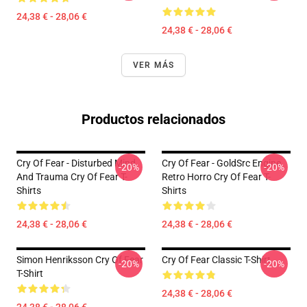
24,38 € - 28,06 €
24,38 € - 28,06 €
VER MÁS
Productos relacionados
Cry Of Fear - Disturbed Mind
Cry Of Fear - GoldSrc Engine
-20%
-20%
And Trauma Cry Of Fear T-
Retro Horro Cry Of Fear T-
Shirts
Shirts
24,38 € - 28,06 €
24,38 € - 28,06 €
Simon Henriksson Cry Of Fear
Cry Of Fear Classic T-Shirt
-20%
-20%
T-Shirt
24,38 € - 28,06 €