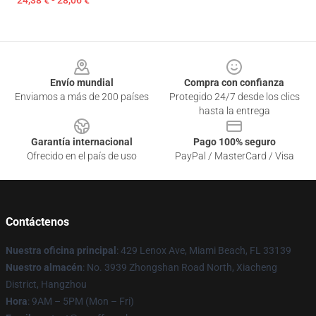
24,38 € - 28,06 €
Footer
Envío mundial
Compra con confianza
Enviamos a más de 200 países
Protegido 24/7 desde los clics
hasta la entrega
Garantía internacional
Pago 100% seguro
Ofrecido en el país de uso
PayPal / MasterCard / Visa
Contáctenos
Nuestra oficina principal
: 429 Lenox Ave, Miami Beach, FL 33139
Nuestro almacén
: No. 3939 Zhongshan Road North, Xiacheng
District, Hangzhou
Hora
: 9AM – 5PM (Mon – Fri)