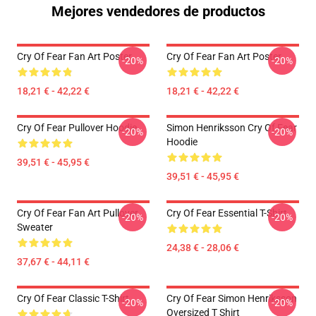
Mejores vendedores de productos
Cry Of Fear Fan Art Poster
Cry Of Fear Fan Art Poster
-20%
-20%
18,21 € - 42,22 €
18,21 € - 42,22 €
Cry Of Fear Pullover Hoodie
Simon Henriksson Cry Of Fear
-20%
-20%
Hoodie
39,51 € - 45,95 €
39,51 € - 45,95 €
Cry Of Fear Fan Art Pullover
Cry Of Fear Essential T-Shirt
-20%
-20%
Sweater
24,38 € - 28,06 €
37,67 € - 44,11 €
Cry Of Fear Classic T-Shirt
Cry Of Fear Simon Henriksson
-20%
-20%
Oversized T Shirt