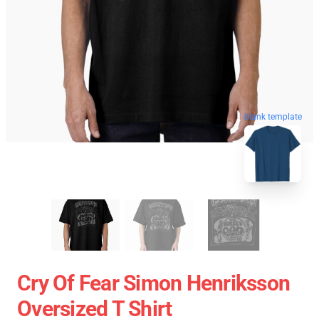
blank template
Cry Of Fear Simon Henriksson
Oversized T Shirt