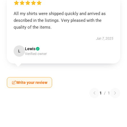
All my shirts were shipped quickly and arrived as
described in the listings. Very pleased with the
quality of the items.
Jun 7, 2025
Lewis
L
Verified owner
Write your review
1
/
1