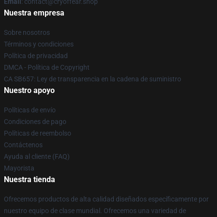
Email
: contact@cryoffear.shop
Nuestra empresa
Sobre nosotros
Términos y condiciones
Política de privacidad
DMCA - Política de Copyright
CA SB657: Ley de transparencia en la cadena de suministro
Nuestro apoyo
Políticas de envío
Condiciones de pago
Políticas de reembolso
Contáctenos
Ayuda al cliente (FAQ)
Mayorista
Nuestra tienda
Ofrecemos productos de alta calidad diseñados específicamente por
nuestro equipo de clase mundial. Ofrecemos una variedad de