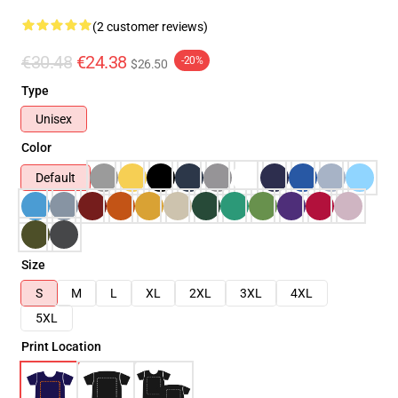
(2 customer reviews)
€30.48
€24.38
-20%
$26.50
Type
Unisex
Color
Default
Size
S
M
L
XL
2XL
3XL
4XL
5XL
Print Location