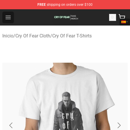
FREE
shipping on orders over $100
Cry Of Fear Shop - Official Cry Of Fear Merchandise Store
Open menu
Inicio
/
Cry Of Fear Cloth
/
Cry Of Fear T-Shirts