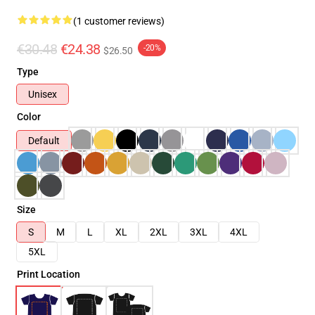
(1 customer reviews)
€30.48
€24.38
-20%
$26.50
Type
Unisex
Color
Default
Size
S
M
L
XL
2XL
3XL
4XL
5XL
Print Location