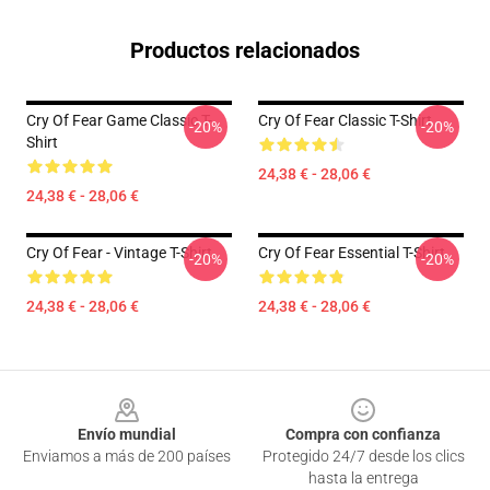
Productos relacionados
Cry Of Fear Game Classic T-
Cry Of Fear Classic T-Shirt
-20%
-20%
Shirt
24,38 € - 28,06 €
24,38 € - 28,06 €
Cry Of Fear - Vintage T-Shirt
Cry Of Fear Essential T-Shirt
-20%
-20%
24,38 € - 28,06 €
24,38 € - 28,06 €
Footer
Envío mundial
Compra con confianza
Enviamos a más de 200 países
Protegido 24/7 desde los clics
hasta la entrega