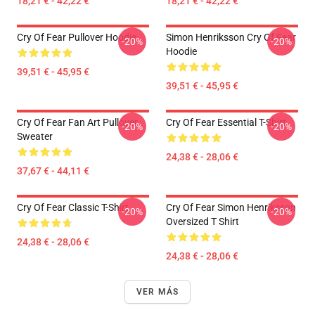
18,21 € - 42,22 €
18,21 € - 42,22 €
Cry Of Fear Pullover Hoodie
Simon Henriksson Cry Of Fear
-20%
-20%
Hoodie
39,51 € - 45,95 €
39,51 € - 45,95 €
Cry Of Fear Fan Art Pullover
Cry Of Fear Essential T-Shirt
-20%
-20%
Sweater
24,38 € - 28,06 €
37,67 € - 44,11 €
Cry Of Fear Classic T-Shirt
Cry Of Fear Simon Henriksson
-20%
-20%
Oversized T Shirt
24,38 € - 28,06 €
24,38 € - 28,06 €
VER MÁS