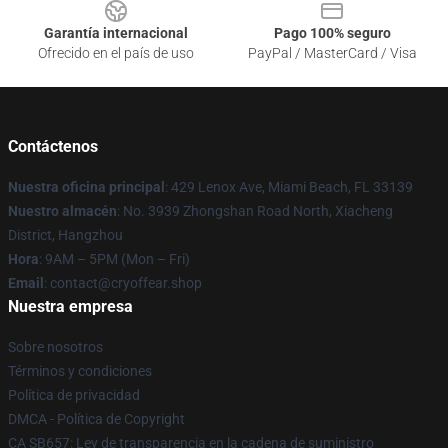
Garantía internacional
Pago 100% seguro
Ofrecido en el país de uso
PayPal / MasterCard / Visa
Contáctenos
Nuestra oficina principal
: 429 Lenox Ave, Miami Beach, FL 33139
Nuestro almacén
: No. 3939 Zhongshan Road North, Xiacheng
District, Hangzhou
Hora
: 9AM – 5PM (Mon – Fri)
Email
: contact@cryoffear.shop
Nuestra empresa
Sobre nosotros
Términos y condiciones
Política de privacidad
DMCA - Política de Copyright
CA SB657: Ley de transparencia en la cadena de suministro