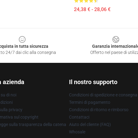
24,38 € - 28,06 €
cquista in tutta sicurezza
Garanzia internazional
to 24/7 dai clic alla consegna
Offerto nel paese di utiliz
a azienda
Il nostro supporto
su di noi
Condizioni di spedizione e consegna
dizioni
Termini di pagamento
ulla privacy
Condizioni di ritorno e rimborso
mativa sul copyright
Contattaci
gge sulla trasparenza della catena
Aiuto del cliente (FAQ)
Whosale