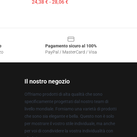
24,38 € - 28,06 €
e
Pagamento sicuro al 100%
zo
PayPal / MasterCard / Visa
Il nostro negozio
Offriamo prodotti di alta qualità che sono
specificamente progettati dal nostro team di
livello mondiale. Forniamo una varietà di prodotti
che sono sia elegante e bella. Questo non è solo
per mostrare il vostro stile individuale, ma anche
per voi di condividere la vostra individualità con