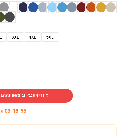
L
3XL
4XL
5XL
e
AGGIUNGI AL CARRELLO
tra
03
:
18
:
54