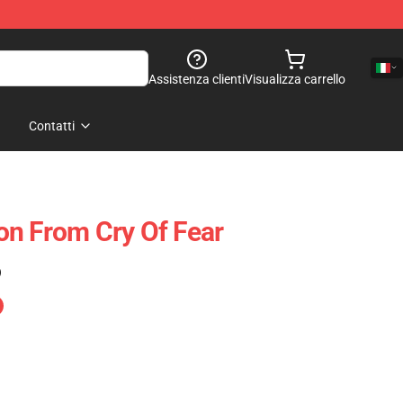
Assistenza clienti
Visualizza carrello
Contatti
n From Cry Of Fear
)