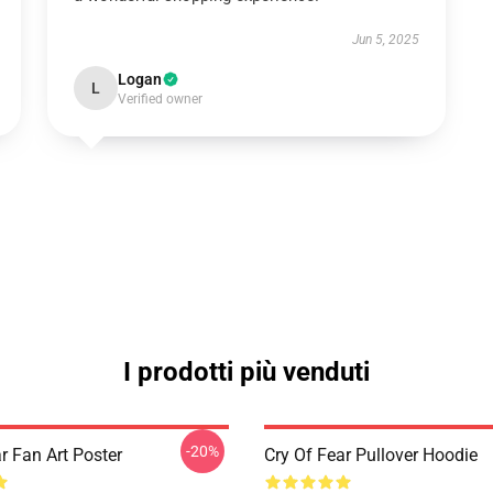
Jun 5, 2025
Logan
L
Verified owner
I prodotti più venduti
-20%
r Fan Art Poster
Cry Of Fear Pullover Hoodie