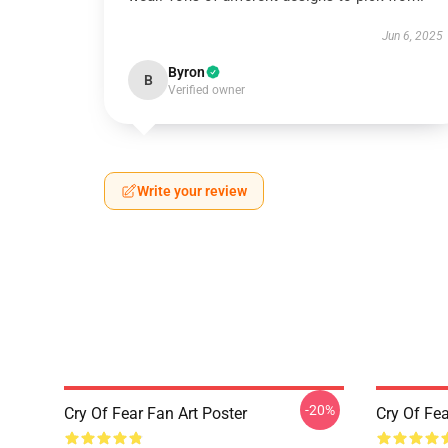
Jun 6, 2025
Byron
B
Verified owner
Write your review
-20%
Cry Of Fear Fan Art Poster
Cry Of Fea