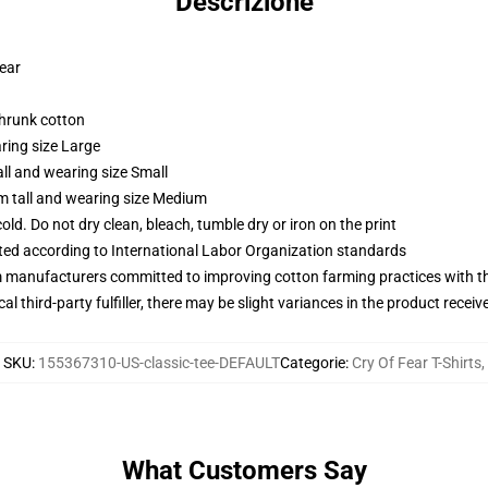
Descrizione
wear
shrunk cotton
ring size Large
ll and wearing size Small
m tall and wearing size Medium
d. Do not dry clean, bleach, tumble dry or iron on the print
uated according to International Labor Organization standards
m manufacturers committed to improving cotton farming practices with the
al third-party fulfiller, there may be slight variances in the product receiv
SKU
:
155367310-US-classic-tee-DEFAULT
Categorie
:
Cry Of Fear T-Shirts
,
What Customers Say