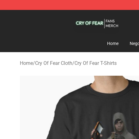
Cry Of Fear Shop - Official Cry Of Fear Merchandise St
Home
Nego
Home
/
Cry Of Fear Cloth
/
Cry Of Fear T-Shirts