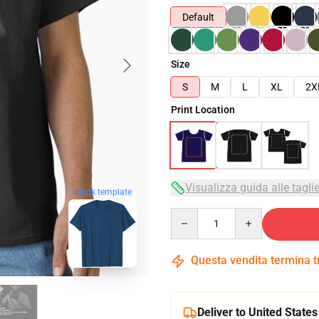
Default
Size
S
M
L
XL
2X
Print Location
Visualizza guida alle tagli
blank template
Quantity
Questa vendita termina 
Deliver to United States