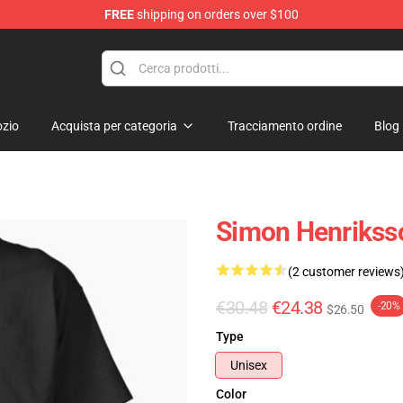
FREE
shipping on orders over $100
ore
zio
Acquista per categoria
Tracciamento ordine
Blog
Simon Henriksso
(2 customer reviews
€30.48
€24.38
-20%
$26.50
Type
Unisex
Color