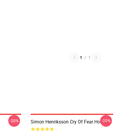
1
/
1
-20%
-20%
Simon Henriksson Cry Of Fear Hoodie