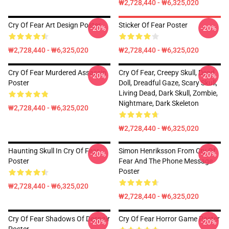
₩2,728,440 - ₩6,325,020
Cry Of Fear Art Design Poster
Sticker Of Fear Poster
-20%
-20%
₩2,728,440 - ₩6,325,020
₩2,728,440 - ₩6,325,020
Cry Of Fear Murdered Assassin
Cry Of Fear, Creepy Skull, Dead
-20%
-20%
Poster
Doll, Dreadful Gaze, Scary Skull,
Living Dead, Dark Skull, Zombie,
Nightmare, Dark Skeleton
₩2,728,440 - ₩6,325,020
₩2,728,440 - ₩6,325,020
Haunting Skull In Cry Of Fear
Simon Henriksson From Cry Of
-20%
-20%
Poster
Fear And The Phone Message
Poster
₩2,728,440 - ₩6,325,020
₩2,728,440 - ₩6,325,020
Cry Of Fear Shadows Of Despair
Cry Of Fear Horror Game Poster
-20%
-20%