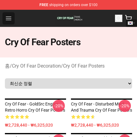
FREE
shipping on orders over $100
Cry Of Fear Shop - Official Cry Of Fear Merchandise Store
Open menu
Cry Of Fear Posters
홈
/
Cry Of Fear Decoration
/
Cry Of Fear Posters
Cry Of Fear - GoldSrc Engine
Cry Of Fear - Disturbed Mind
-20%
-20%
Retro Horro Cry Of Fear Posters
And Trauma Cry Of Fear Posters
₩2,728,440 - ₩6,325,020
₩2,728,440 - ₩6,325,020