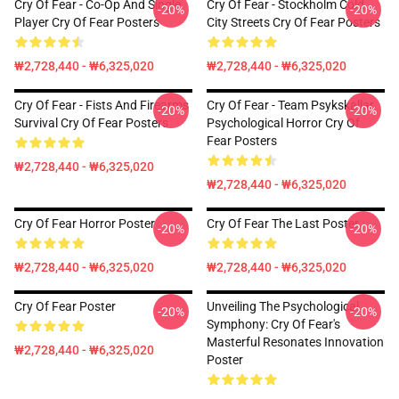
Cry Of Fear - Co-Op And Single
Cry Of Fear - Stockholm Cold
-20%
-20%
Player Cry Of Fear Posters
City Streets Cry Of Fear Posters
₩2,728,440 - ₩6,325,020
₩2,728,440 - ₩6,325,020
Cry Of Fear - Fists And Firearms
Cry Of Fear - Team Psykskallar
-20%
-20%
Survival Cry Of Fear Posters
Psychological Horror Cry Of
Fear Posters
₩2,728,440 - ₩6,325,020
₩2,728,440 - ₩6,325,020
Cry Of Fear Horror Poster
Cry Of Fear The Last Poster
-20%
-20%
₩2,728,440 - ₩6,325,020
₩2,728,440 - ₩6,325,020
Cry Of Fear Poster
Unveiling The Psychological
-20%
-20%
Symphony: Cry Of Fear's
Masterful Resonates Innovation
₩2,728,440 - ₩6,325,020
Poster