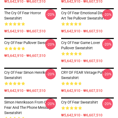
₩5,642,910 - ₩6,607,510
₩5,642,910 - ₩6,607,510
The Cry Of Fear Horror
Cry Of Fear Emotional Distress
-20%
-20%
Sweatshirt
Art Tee Pullover Sweatshirt
₩5,642,910 - ₩6,607,510
₩5,642,910 - ₩6,607,510
Cry Of Fear Pullover Sweatshirt
Cry Of Fear Game Lover
-20%
-20%
Pullover Sweatshirt
₩5,642,910 - ₩6,607,510
₩5,642,910 - ₩6,607,510
Cry Of Fear Simon Henriksson
CRY OF FEAR Vintage Pullover
-20%
-20%
Sweatshirt
Sweatshirt
₩5,642,910 - ₩6,607,510
₩5,642,910 - ₩6,607,510
Simon Henriksson From Cry Of
Cry Of Fear Sweatshirt
-20%
-20%
Fear And The Phone Message
Sweatshirt
₩5,642,910 - ₩6,607,510