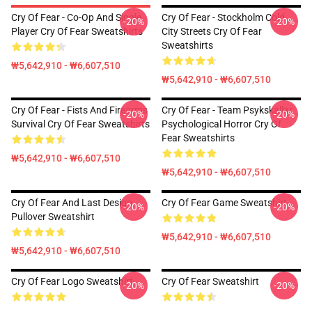
Cry Of Fear - Co-Op And Single
Cry Of Fear - Stockholm Cold
-20%
-20%
Player Cry Of Fear Sweatshirts
City Streets Cry Of Fear
Sweatshirts
₩5,642,910 - ₩6,607,510
₩5,642,910 - ₩6,607,510
Cry Of Fear - Fists And Firearms
Cry Of Fear - Team Psykskallar
-20%
-20%
Survival Cry Of Fear Sweatshirts
Psychological Horror Cry Of
Fear Sweatshirts
₩5,642,910 - ₩6,607,510
₩5,642,910 - ₩6,607,510
Cry Of Fear And Last Design
Cry Of Fear Game Sweatshirt
-20%
-20%
Pullover Sweatshirt
₩5,642,910 - ₩6,607,510
₩5,642,910 - ₩6,607,510
Cry Of Fear Logo Sweatshirt
Cry Of Fear Sweatshirt
-20%
-20%