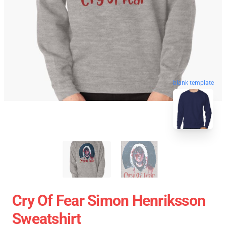
blank template
Cry Of Fear Simon Henriksson
Sweatshirt