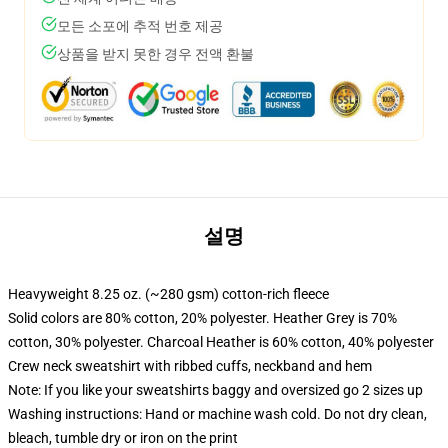
모든 소포에 추적 번호 제공
상품을 받지 못한 경우 전액 환불
설명
Heavyweight 8.25 oz. (~280 gsm) cotton-rich fleece
Solid colors are 80% cotton, 20% polyester. Heather Grey is 70%
cotton, 30% polyester. Charcoal Heather is 60% cotton, 40% polyester
Crew neck sweatshirt with ribbed cuffs, neckband and hem
Note: If you like your sweatshirts baggy and oversized go 2 sizes up
Washing instructions: Hand or machine wash cold. Do not dry clean,
bleach, tumble dry or iron on the print