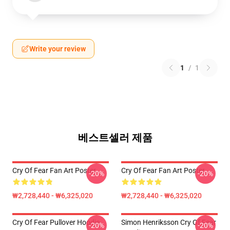
Write your review
1
/
1
베스트셀러 제품
Cry Of Fear Fan Art Poster
Cry Of Fear Fan Art Poster
-20%
-20%
₩2,728,440 - ₩6,325,020
₩2,728,440 - ₩6,325,020
Cry Of Fear Pullover Hoodie
Simon Henriksson Cry Of Fear
-20%
-20%