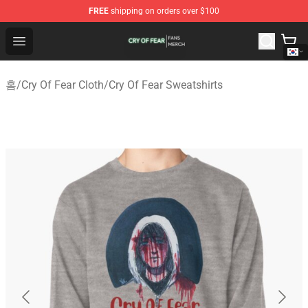
FREE
shipping on orders over $100
Cry Of Fear Shop - Official Cry Of Fear Merchandise Store
Open menu
홈
/
Cry Of Fear Cloth
/
Cry Of Fear Sweatshirts