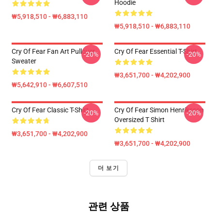
Hoodie
₩5,918,510 - ₩6,883,110
₩5,918,510 - ₩6,883,110
Cry Of Fear Fan Art Pullover
Cry Of Fear Essential T-Shirt
-20%
-20%
Sweater
₩3,651,700 - ₩4,202,900
₩5,642,910 - ₩6,607,510
Cry Of Fear Classic T-Shirt
Cry Of Fear Simon Henriksson
-20%
-20%
Oversized T Shirt
₩3,651,700 - ₩4,202,900
₩3,651,700 - ₩4,202,900
더 보기
관련 상품