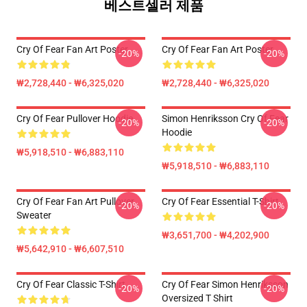
베스트셀러 제품
Cry Of Fear Fan Art Poster
Cry Of Fear Fan Art Poster
-20%
-20%
₩2,728,440 - ₩6,325,020
₩2,728,440 - ₩6,325,020
Cry Of Fear Pullover Hoodie
Simon Henriksson Cry Of Fear
-20%
-20%
Hoodie
₩5,918,510 - ₩6,883,110
₩5,918,510 - ₩6,883,110
Cry Of Fear Fan Art Pullover
Cry Of Fear Essential T-Shirt
-20%
-20%
Sweater
₩3,651,700 - ₩4,202,900
₩5,642,910 - ₩6,607,510
Cry Of Fear Classic T-Shirt
Cry Of Fear Simon Henriksson
-20%
-20%
Oversized T Shirt