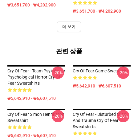
₩3,651,700 - ₩4,202,900
₩3,651,700 - ₩4,202,900
더 보기
관련 상품
Cry Of Fear - Team Psykskallar
Cry Of Fear Game Sweatshirt
-20%
-20%
Psychological Horror Cry Of
Fear Sweatshirts
₩5,642,910 - ₩6,607,510
₩5,642,910 - ₩6,607,510
Cry Of Fear Simon Henriksson
Cry Of Fear - Disturbed Mind
-20%
-20%
Sweatshirt
And Trauma Cry Of Fear
Sweatshirts
₩5,642,910 - ₩6,607,510