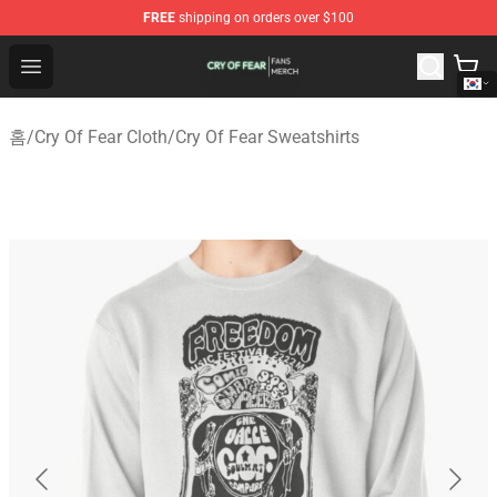
FREE
shipping on orders over $100
Cry Of Fear Shop - Official Cry Of Fear Merchandise Store
Open menu
홈
/
Cry Of Fear Cloth
/
Cry Of Fear Sweatshirts