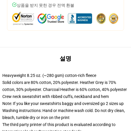
상품을 받지 못한 경우 전액 환불
설명
Heavyweight 8.25 oz. (~280 gsm) cotton-rich fleece
Solid colors are 80% cotton, 20% polyester. Heather Grey is 70%
cotton, 30% polyester. Charcoal Heather is 60% cotton, 40% polyester
Crew neck sweatshirt with ribbed cuffs, neckband and hem
Note: If you like your sweatshirts baggy and oversized go 2 sizes up
Washing instructions: Hand or machine wash cold. Do not dry clean,
bleach, tumble dry or iron on the print
The third party printer of this product is evaluated according to