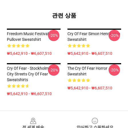
관련 상품
Freedom Music Festival
Cry Of Fear Simon Henriksson
-20%
-20%
Pullover Sweatshirt
Sweatshirt
₩5,642,910 - ₩6,607,510
₩5,642,910 - ₩6,607,510
Cry Of Fear - Stockholm Cold
The Cry Of Fear Horror
-20%
-20%
City Streets Cry Of Fear
Sweatshirt
Sweatshirts
₩5,642,910 - ₩6,607,510
₩5,642,910 - ₩6,607,510
Footer
전 세계 배송
안심하고 쇼핑하세요