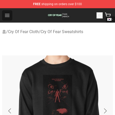
FREE
shipping on orders over $100
Cry Of Fear Shop - Official Cry Of Fear Merchandise Store
Open menu
홈
/
Cry Of Fear Cloth
/
Cry Of Fear Sweatshirts