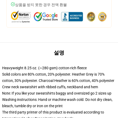
상품을 받지 못한 경우 전액 환불
설명
Heavyweight 8.25 oz. (~280 gsm) cotton-rich fleece
Solid colors are 80% cotton, 20% polyester. Heather Grey is 70%
cotton, 30% polyester. Charcoal Heather is 60% cotton, 40% polyester
Crew neck sweatshirt with ribbed cuffs, neckband and hem
Note: If you like your sweatshirts baggy and oversized go 2 sizes up
Washing instructions: Hand or machine wash cold. Do not dry clean,
bleach, tumble dry or iron on the print
The third party printer of this product is evaluated according to