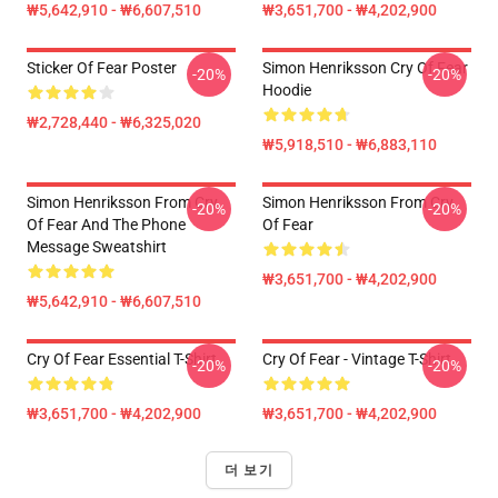
₩5,642,910 - ₩6,607,510
₩3,651,700 - ₩4,202,900
Sticker Of Fear Poster
Simon Henriksson Cry Of Fear
-20%
-20%
Hoodie
₩2,728,440 - ₩6,325,020
₩5,918,510 - ₩6,883,110
Simon Henriksson From Cry
Simon Henriksson From Cry
-20%
-20%
Of Fear And The Phone
Of Fear
Message Sweatshirt
₩3,651,700 - ₩4,202,900
₩5,642,910 - ₩6,607,510
Cry Of Fear Essential T-Shirt
Cry Of Fear - Vintage T-Shirt
-20%
-20%
₩3,651,700 - ₩4,202,900
₩3,651,700 - ₩4,202,900
더 보기