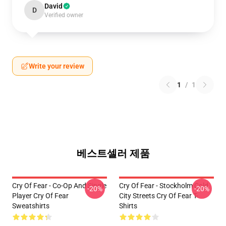
David
D
Verified owner
Write your review
1
/
1
베스트셀러 제품
Cry Of Fear - Co-Op And Single
Cry Of Fear - Stockholm Cold
-20%
-20%
Player Cry Of Fear
City Streets Cry Of Fear T-
Sweatshirts
Shirts