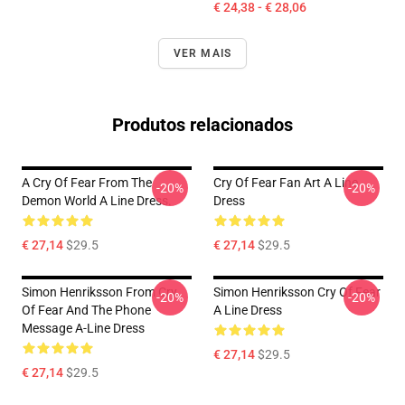
€ 24,38 - € 28,06
VER MAIS
Produtos relacionados
A Cry Of Fear From The
Cry Of Fear Fan Art A Line
-20%
-20%
Demon World A Line Dress.
Dress
€ 27,14
$29.5
€ 27,14
$29.5
Simon Henriksson From Cry
Simon Henriksson Cry Of Fear
-20%
-20%
Of Fear And The Phone
A Line Dress
Message A-Line Dress
€ 27,14
$29.5
€ 27,14
$29.5