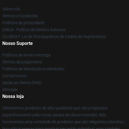
Sobre nós
Termos e Condições
Políticas de privacidade
DMCA - Política de Direitos Autorais
CA SB657: Lei de Transparência de Cadeia de Suprimentos
Nosso Suporte
Políticas de envio e entrega
Termos de pagamento
Políticas de devolução e reembolso
Contacte-nos
Ajuda ao cliente (FAQ)
Whosale
Nossa loja
Oferecemos produtos de alta qualidade que são projetados
especificamente pela nossa equipe de classe mundial. Nós
fornecemos uma variedade de produtos que são elegantes e bonitos.
Isso não é apenas para mostrar seu estilo individual, mas também