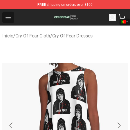
FREE
shipping on orders over $100
Cry Of Fear Shop - Official Cry Of Fear Merchandise Store
Open menu
Início
/
Cry Of Fear Cloth
/
Cry Of Fear Dresses