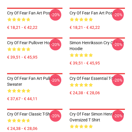
Cry Of Fear Fan Art Poster
Cry Of Fear Fan Art Poster
-20%
-20%
€ 18,21 - € 42,22
€ 18,21 - € 42,22
Cry Of Fear Pullover Hoodie
Simon Henriksson Cry Of Fear
-20%
-20%
Hoodie
€ 39,51 - € 45,95
€ 39,51 - € 45,95
Cry Of Fear Fan Art Pullover
Cry Of Fear Essential T-Shirt
-20%
-20%
Sweater
€ 24,38 - € 28,06
€ 37,67 - € 44,11
Cry Of Fear Classic T-Shirt
Cry Of Fear Simon Henriksson
-20%
-20%
Oversized T Shirt
€ 24,38 - € 28,06