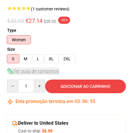
(1 customer reviews)
€33.93
€27.14
-20%
$29.50
Type
Women
Size
S
M
L
XL
2XL
Ver guia de tamanhos
Quantity
ADICIONAR AO CARRINHO
Esta promoção termina em
03
:
06
:
54
Deliver to United States
Cost to ship:
$6.99