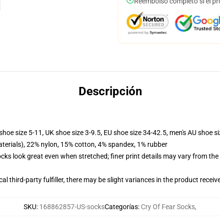
Reembolso completo si el pr
Descripción
shoe size 5-11, UK shoe size 3-9.5, EU shoe size 34-42.5, men's AU shoe s
terials), 22% nylon, 15% cotton, 4% spandex, 1% rubber
socks look great even when stretched; finer print details may vary from th
al third-party fulfiller, there may be slight variances in the product receiv
SKU
:
168862857-US-socks
Categorías
:
Cry Of Fear Socks
,