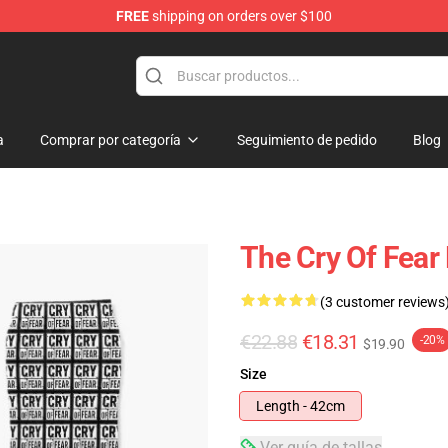
FREE
shipping on orders over $100
ore
a
Comprar por categoría
Seguimiento de pedido
Blog
The Cry Of Fear
(3 customer reviews
€22.88
€18.31
-20%
$19.90
Size
Length - 42cm
Ver guía de tallas