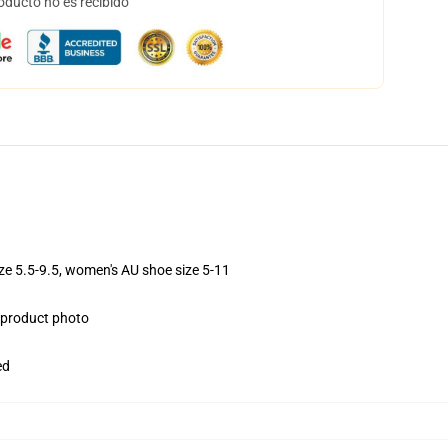
oducto no es recibido
ize 5.5-9.5, women's AU shoe size 5-11
e product photo
ed