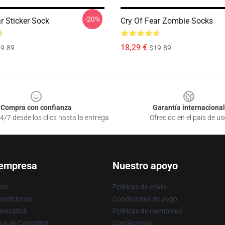
-20%
r Sticker Sock
Cry Of Fear Zombie Socks
18,29 €
9.89
$19.89
Compra con confianza
Garantía internacional
4/7 desde los clics hasta la entrega
Ofrecido en el país de us
 empresa
Nuestro apoyo
ros
Políticas de envío
ondiciones
Condiciones de pago
rivacidad
Políticas de reembolso
ica de Copyright
Contáctenos