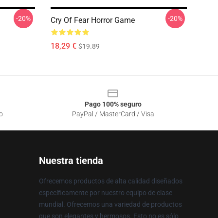
-20%
-20%
Cry Of Fear Horror Game
18,29 €
$19.89
Pago 100% seguro
o
PayPal / MasterCard / Visa
Nuestra tienda
Ofrecemos productos de alta calidad diseñados
específicamente por nuestro equipo de clase
mundial. Ofrecemos una variedad de productos
que son elegantes y hermosos. Esto no es sólo