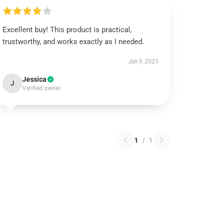
Excellent buy! This product is practical,
trustworthy, and works exactly as I needed.
Jun 9, 2025
Jessica
J
Verified owner
1
/
1