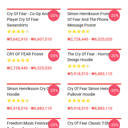
Cry Of Fear - Co-Op And Single
Simon Henriksson From Cry
-20%
-20%
Player Cry Of Fear
Of Fear And The Phone
Sweatshirts
Message Poster
₩5,642,910 - ₩6,607,510
₩2,728,440 - ₩6,325,020
CRY OF FEAR Poster
The Cry Of Fear - Horror
-20%
-20%
Design Hoodie
₩2,728,440 - ₩6,325,020
₩5,918,510 - ₩6,883,110
Simon Henriksson Cry Of Fear
Cry Of Fear Simon Henriksson
-20%
-20%
Hoodie
Pullover Hoodie
₩5,918,510 - ₩6,883,110
₩5,918,510 - ₩6,883,110
Freedom Music Festival
Cry Of Fear Classic T-Shirt
-20%
-20%