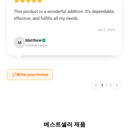
This product is a wonderful addition. It’s dependable,
effective, and fulfills all my needs.
Jun 5, 2025
Matthew
M
Verified owner
Write your review
1
/
1
베스트셀러 제품