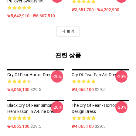
Pullover Sweatshirt
₩3,651,700 - ₩4,202,900
₩5,642,910 - ₩6,607,510
더 보기
관련 상품
Cry Of Fear Horror Dress
Cry Of Fear Fan Art Dress
-20%
-20%
₩4,065,100
$29.5
₩4,065,100
$29.5
Black Cry Of Fear Simon
The Cry Of Fear - Horror
-20%
-20%
Henriksson In A-Line Dress
Design Dress
₩4,065,100
$29.5
₩4,065,100
$29.5