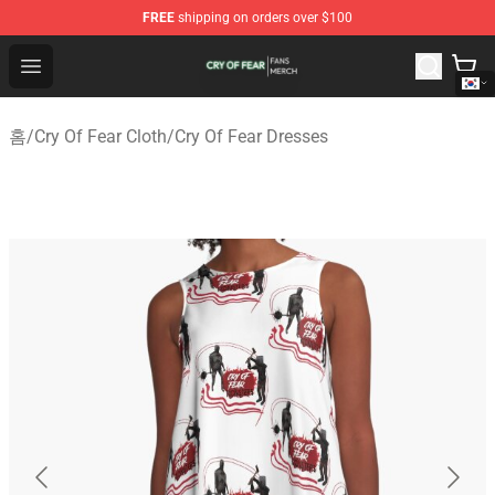
FREE
shipping on orders over $100
Cry Of Fear Shop - Official Cry Of Fear Merchandise Store
Open menu
홈
/
Cry Of Fear Cloth
/
Cry Of Fear Dresses