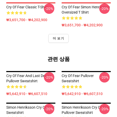
Cry Of Fear Classic T-Shirt
Cry Of Fear Simon Henriksson
-20%
-20%
Oversized T Shirt
₩3,651,700 - ₩4,202,900
₩3,651,700 - ₩4,202,900
더 보기
관련 상품
Cry Of Fear And Last Design
Cry Of Fear Pullover
-20%
-20%
Pullover Sweatshirt
Sweatshirt
₩5,642,910 - ₩6,607,510
₩5,642,910 - ₩6,607,510
Simon Henriksson Cry Of Fear
Simon Henriksson Cry Of Fear
-20%
-20%
Sweatshirt
Pullover Sweatshirt