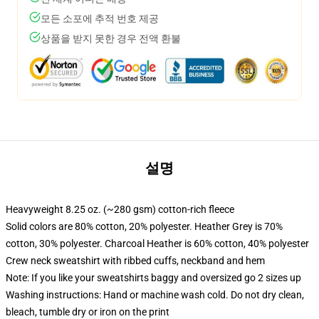
모든 소포에 추적 번호 제공
상품을 받지 못한 경우 전액 환불
설명
Heavyweight 8.25 oz. (~280 gsm) cotton-rich fleece
Solid colors are 80% cotton, 20% polyester. Heather Grey is 70%
cotton, 30% polyester. Charcoal Heather is 60% cotton, 40% polyester
Crew neck sweatshirt with ribbed cuffs, neckband and hem
Note: If you like your sweatshirts baggy and oversized go 2 sizes up
Washing instructions: Hand or machine wash cold. Do not dry clean,
bleach, tumble dry or iron on the print