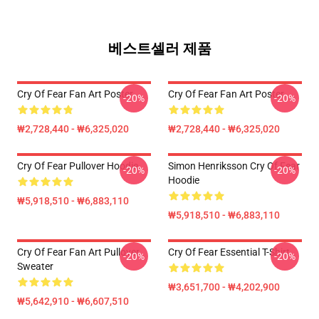
베스트셀러 제품
Cry Of Fear Fan Art Poster
Cry Of Fear Fan Art Poster
-20%
-20%
₩2,728,440 - ₩6,325,020
₩2,728,440 - ₩6,325,020
Cry Of Fear Pullover Hoodie
Simon Henriksson Cry Of Fear
-20%
-20%
Hoodie
₩5,918,510 - ₩6,883,110
₩5,918,510 - ₩6,883,110
Cry Of Fear Fan Art Pullover
Cry Of Fear Essential T-Shirt
-20%
-20%
Sweater
₩3,651,700 - ₩4,202,900
₩5,642,910 - ₩6,607,510