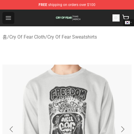
FREE
shipping on orders over $100
Cry Of Fear Shop - Official Cry Of Fear Merchandise Store
Open menu
홈
/
Cry Of Fear Cloth
/
Cry Of Fear Sweatshirts