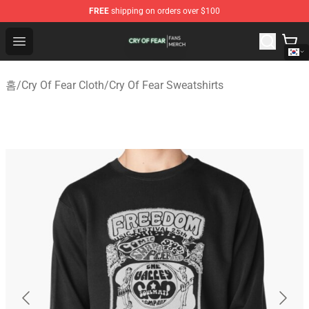
FREE
shipping on orders over $100
Cry Of Fear Shop - Official Cry Of Fear Merchandise Store
Open menu
홈
/
Cry Of Fear Cloth
/
Cry Of Fear Sweatshirts