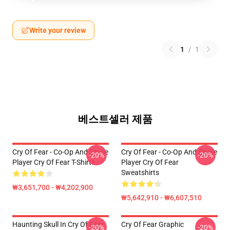
Write your review
1
/
1
베스트셀러 제품
Cry Of Fear - Co-Op And Single
Cry Of Fear - Co-Op And Single
-20%
-20%
Player Cry Of Fear T-Shirts
Player Cry Of Fear
Sweatshirts
₩3,651,700 - ₩4,202,900
₩5,642,910 - ₩6,607,510
Haunting Skull In Cry Of Fear
Cry Of Fear Graphic
-20%
-20%