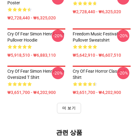
Poster
₩2,728,440 - ₩6,325,020
₩2,728,440 - ₩6,325,020
Cry Of Fear Simon Henriksson
Freedom Music Festival
-20%
-20%
Pullover Hoodie
Pullover Sweatshirt
₩5,918,510 - ₩6,883,110
₩5,642,910 - ₩6,607,510
Cry Of Fear Simon Henriksson
Cry Of Fear Horror Classic T-
-20%
-20%
Oversized T Shirt
Shirt
₩3,651,700 - ₩4,202,900
₩3,651,700 - ₩4,202,900
더 보기
관련 상품