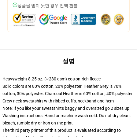
상품을 받지 못한 경우 전액 환불
설명
Heavyweight 8.25 oz. (~280 gsm) cotton-rich fleece
Solid colors are 80% cotton, 20% polyester. Heather Grey is 70%
cotton, 30% polyester. Charcoal Heather is 60% cotton, 40% polyester
Crew neck sweatshirt with ribbed cuffs, neckband and hem
Note: If you like your sweatshirts baggy and oversized go 2 sizes up
Washing instructions: Hand or machine wash cold. Do not dry clean,
bleach, tumble dry or iron on the print
The third party printer of this product is evaluated according to