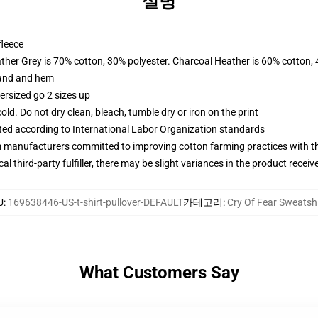
설명
fleece
ather Grey is 70% cotton, 30% polyester. Charcoal Heather is 60% cotton,
band and hem
ersized go 2 sizes up
d. Do not dry clean, bleach, tumble dry or iron on the print
uated according to International Labor Organization standards
m manufacturers committed to improving cotton farming practices with the
al third-party fulfiller, there may be slight variances in the product receiv
U
:
169638446-US-t-shirt-pullover-DEFAULT
카테고리
:
Cry Of Fear Sweatshi
What Customers Say