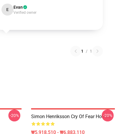
Evan
E
Verified owner
1
/
1
-20%
-20%
Simon Henriksson Cry Of Fear Hoodie
₩5,918,510 - ₩6,883,110