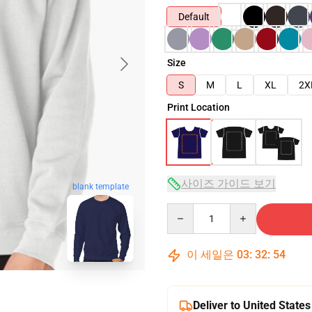
Default
Size
S
M
L
XL
2X
Print Location
사이즈 가이드 보기
blank template
Quantity
이 세일은
03
:
32
:
53
Deliver to United States