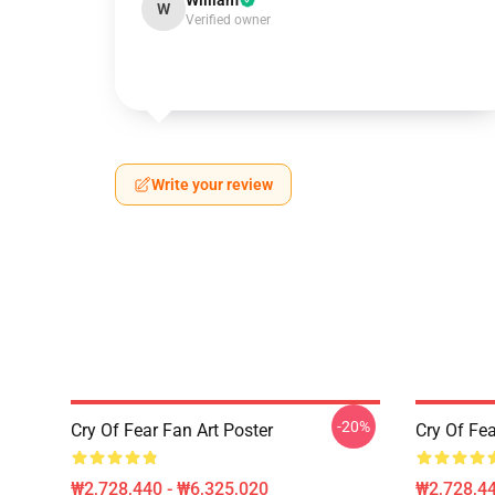
William
W
Verified owner
Write your review
-20%
Cry Of Fear Fan Art Poster
Cry Of Fea
₩2,728,440 - ₩6,325,020
₩2,728,44