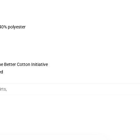
 40% polyester
 Better Cotton Initiative
ed
rts
,