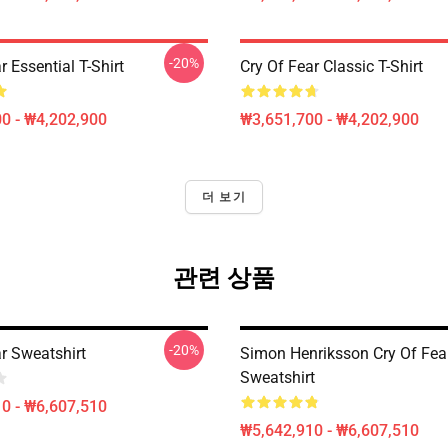
-20%
r Essential T-Shirt
Cry Of Fear Classic T-Shirt
0 - ₩4,202,900
₩3,651,700 - ₩4,202,900
더 보기
관련 상품
-20%
r Sweatshirt
Simon Henriksson Cry Of Fea
Sweatshirt
0 - ₩6,607,510
₩5,642,910 - ₩6,607,510