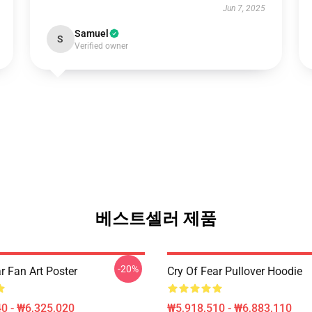
Jun 7, 2025
Samuel
S
Verified owner
베스트셀러 제품
-20%
r Fan Art Poster
Cry Of Fear Pullover Hoodie
0 - ₩6,325,020
₩5,918,510 - ₩6,883,110