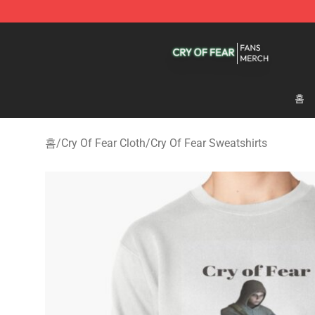
Cry Of Fear Shop - Official Cry Of Fear Merchandise St
홈
홈
/
Cry Of Fear Cloth
/
Cry Of Fear Sweatshirts