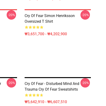
-20%
-20%
Cry Of Fear Simon Henriksson
Oversized T Shirt
₩3,651,700 - ₩4,202,900
-20%
-20%
r
Cry Of Fear - Disturbed Mind And
Trauma Cry Of Fear Sweatshirts
₩5,642,910 - ₩6,607,510